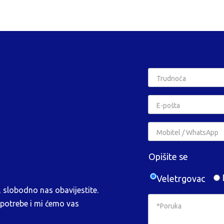
Opišite se
D
Veletrgovac
 slobodno nas obavijestite.
 potrebe i mi ćemo vas