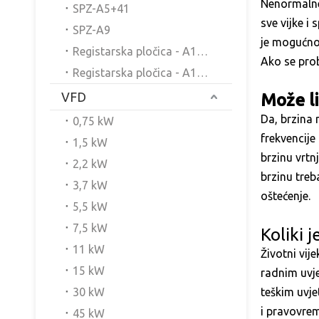
Nenormalne 
SPZ-A5+41
sve vijke i
SPZ-A9
je mogućnos
Registarska pločica - A12B4L8
Ako se prob
Registarska pločica - A12BL8Z1
VFD
Može l
Da, brzina
0,75 kW
frekvencije
1,5 kW
brzinu vrtn
2,2 kW
brzinu treb
3,7 kW
oštećenje.
5,5 kW
7,5 kW
Koliki 
11 kW
Životni vij
15 kW
radnim uvje
30 kW
teškim uvje
i pravovrem
45 kW