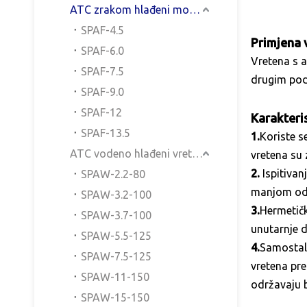
ATC zrakom hlađeni motor vretena
SPAF-4.5
Primjena 
SPAF-6.0
Vretena s a
SPAF-7.5
drugim pod
SPAF-9.0
SPAF-12
Karakteri
SPAF-13.5
1.
Koriste s
ATC vodeno hlađeni vretenasti motor
vretena su 
2.
Ispitivan
SPAW-2.2-80
manjom od
SPAW-3.2-100
3.
Hermetičk
SPAW-3.7-100
unutarnje d
SPAW-5.5-125
4.
Samostalni
SPAW-7.5-125
vretena pre
SPAW-11-150
održavaju b
SPAW-15-150