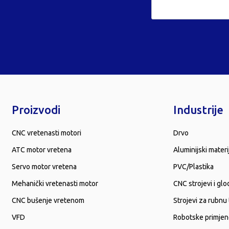
Proizvodi
Industrije
CNC vretenasti motori
Drvo
ATC motor vretena
Aluminijski materij
Servo motor vretena
PVC/Plastika
Mehanički vretenasti motor
CNC strojevi i glo
CNC bušenje vretenom
Strojevi za rubnu
VFD
Robotske primje