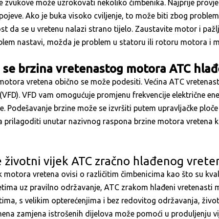
zvukove može uzrokovati nekoliko čimbenika. Najprije provjerit
 spojeve. Ako je buka visoko cviljenje, to može biti zbog proble
t da se u vretenu nalazi strano tijelo. Zaustavite motor i pažljiv
lem nastavi, možda je problem u statoru ili rotoru motora i 
i se brzina vretenastog motora ATC hla
 motora vretena obično se može podesiti. Većina ATC vretenas
 (VFD). VFD vam omogućuje promjenu frekvencije električne ene
je. Podešavanje brzine može se izvršiti putem upravljačke plo
a prilagoditi unutar nazivnog raspona brzine motora vretena ka
je životni vijek ATC zračno hlađenog vret
ek motora vretena ovisi o različitim čimbenicima kao što su kv
tima uz pravilno održavanje, ATC zrakom hlađeni vretenasti m
tima, s velikim opterećenjima i bez redovitog održavanja, živo
ena zamjena istrošenih dijelova može pomoći u produljenju vi