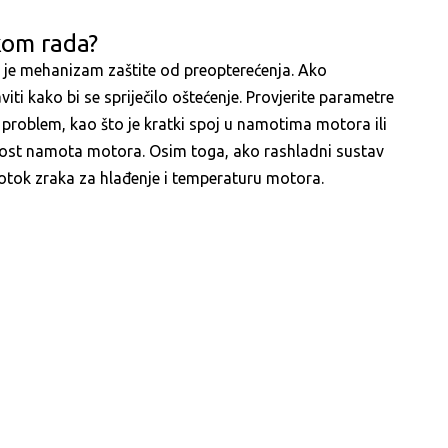
kom rada?
 je mehanizam zaštite od preopterećenja. Ako
ti kako bi se spriječilo oštećenje. Provjerite parametre
i problem, kao što je kratki spoj u namotima motora ili
nutost namota motora. Osim toga, ako rashladni sustav
protok zraka za hlađenje i temperaturu motora.