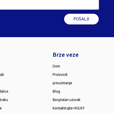
POŠALJI
Brze veze
Dom
ali
Proizvodi
preuzimanje
dalice
Blog
 traku
Besplatan uzorak
ne
Kontaktirajte HOLRY