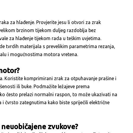
a za hlađenje. Provjerite jesu li otvori za zrak
 velikom brzinom tijekom duljeg razdoblja bez
le za hlađenje tijekom rada u teškim uvjetima.
de tvrdih materijala s prevelikim parametrima rezanja,
jalu i mogućnostima motora vretena.
motor?
a. Koristite komprimirani zrak za otpuhavanje prašine i
šenosti ili buke. Podmažite ležajeve prema
 često prelazi normalni raspon, to može ukazivati ​​na
 i čvrsto zategnutima kako biste spriječili električne
i neuobičajene zvukove?