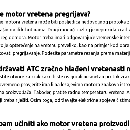
e motor vretena pregrijava?
je motora vretena može biti posljedica nedovoljnog protoka zrak
rašinom ili krhotinama. Drugi mogući razlog je neprekidan rad
ćeg odmora. Motor treba imati odgovarajuće vremenske interva
o je opterećenje na vretenu preveliko, kao na primjer kod obra
ovati pregrijavanje. Podesite parametre rezanja prema materi
ržavati ATC zračno hlađeni vretenasti 
stite otvore za zrak kako biste osigurali nesmetan protok zrak
ovremeno provjerite ima li na ležajevima motora znakova istro
 proizvođača. Također, pratite radnu temperaturu vretena. Ako
i treba riješiti. Osim toga, održavajte električne spojeve čistima
bam učiniti ako motor vretena proizvod