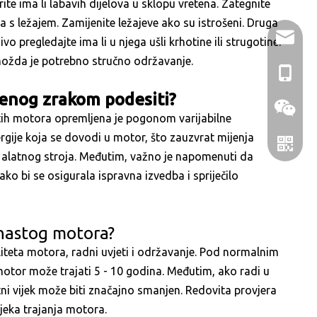
e ima li labavih dijelova u sklopu vretena. Zategnite
ma s ležajem. Zamijenite ležajeve ako su istrošeni. Druga
holry@h
o pregledajte ima li u njega ušli krhotine ili strugotine.
možda je potrebno stručno održavanje.
+86- 13
đenog zrakom podesiti?
tih motora opremljena je pogonom varijabilne
rgije koja se dovodi u motor, što zauzvrat mijenja
če alatnog stroja. Međutim, važno je napomenuti da
ko bi se osigurala ispravna izvedba i spriječilo
enastog motora?
aliteta motora, radni uvjeti i održavanje. Pod normalnim
otor može trajati 5 - 10 godina. Međutim, ako radi u
WeChat
tni vijek može biti značajno smanjen. Redovita provjera
jeka trajanja motora.
WhatsA