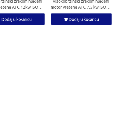
rzinski zrakom hlađeni
Visokobrzinski zrakom hlađeni
retena ATC 12kw ISO30
motor vretena ATC 7,5 kw ISO30
teno za CNC glodalicu
CNC vreteno za CNC glodalicu
Dodaj u košaricu
Dodaj u košaricu