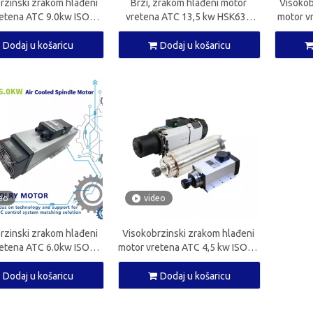
rzinski zrakom hlađeni
Brzi, zrakom hlađeni motor
Visokob
retena ATC 9.0kw ISO30
vretena ATC 13,5 kw HSK63F
motor v
teno za CNC glodalicu
CNC vreteno za CNC glodalicu
CNC vre
Dodaj u košaricu
Dodaj u košaricu
eo
video
rzinski zrakom hlađeni
Visokobrzinski zrakom hlađeni
retena ATC 6.0kw ISO30
motor vretena ATC 4,5 kw ISO30
teno za CNC glodalicu
CNC vreteno za CNC glodalicu
Dodaj u košaricu
Dodaj u košaricu