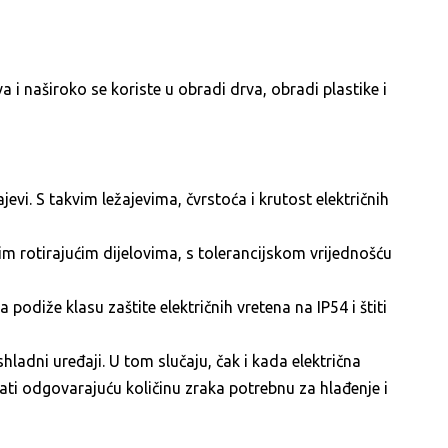
 naširoko se koriste u obradi drva, obradi plastike i
jevi. S takvim ležajevima, čvrstoća i krutost električnih
im rotirajućim dijelovima, s tolerancijskom vrijednošću
odiže klasu zaštite električnih vretena na IP54 i štiti
shladni uređaji. U tom slučaju, čak i kada električna
urati odgovarajuću količinu zraka potrebnu za hlađenje i