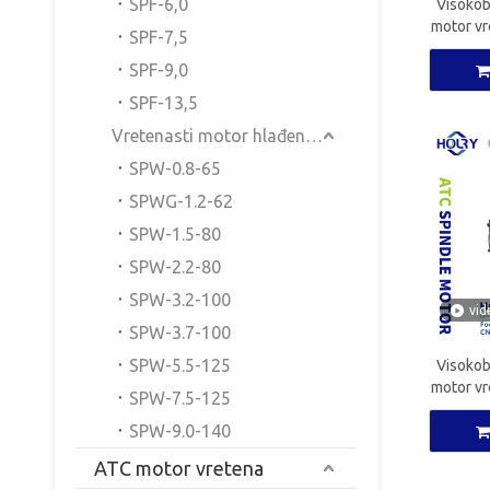
SPF-6,0
Visokob
motor v
SPF-7,5
CNC vre
SPF-9,0
SPF-13,5
Vretenasti motor hlađen vodom
SPW-0.8-65
SPWG-1.2-62
SPW-1.5-80
SPW-2.2-80
SPW-3.2-100
vid
SPW-3.7-100
SPW-5.5-125
Visokob
motor v
SPW-7.5-125
CNC vre
SPW-9.0-140
ATC motor vretena