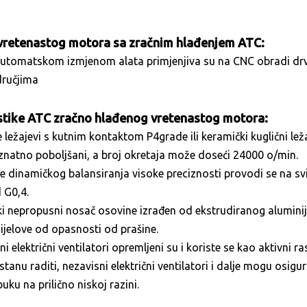
vretenastog motora sa zračnim hlađenjem ATC:
utomatskom izmjenom alata primjenjiva su na CNC obradi drva i
ručjima
stike ATC zračno hlađenog vretenastog motora:
e ležajevi s kutnim kontaktom P4grade ili keramički kuglični leža
znatno poboljšani, a broj okretaja može doseći 24000 o/min.
je dinamičkog balansiranja visoke preciznosti provodi se na sv
 G0,4.
i nepropusni nosač osovine izrađen od ekstrudiranog aluminija p
ijelove od opasnosti od prašine.
 električni ventilatori opremljeni su i koriste se kao aktivni ra
stanu raditi, nezavisni električni ventilatori i dalje mogu osig
uku na prilično niskoj razini.