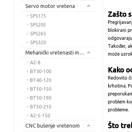
Servo motor vretena
Zašto s
SPS175
Pregrijavan
SPS205
blokirani p
SPS265
odgovaraju
SPS320
Također, ak
Mehanički vretenasti motor
može uzrok
A2-8
Kako od
BT30-100
Redovito či
BT40-120
krhotina. P
BT50-150
preporukama
BT50-190
problem koj
BT50-210
probleme.
A2-5-150
Što tre
CNC bušenje vretenom