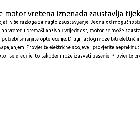
e motor vretena iznenada zaustavlja tije
ati više razloga za naglo zaustavljanje. Jedna od mogućnosti
 na vretenu premaši nazivnu vrijednost, motor se može zaustavi
o potrebi smanjite opterećenje. Drugi razlog može biti električn
apajanjem. Provjerite električne spojeve i provjerite nepreki
tor se pregrije, to također može izazvati gašenje. Provjerite 