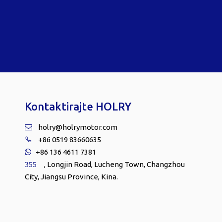
Kontaktirajte HOLRY
holry@holrymotor.com

+86 0519 83660635

+86 136 4611 7381

, Longjin Road, Lucheng Town, Changzhou
355
City, Jiangsu Province, Kina.