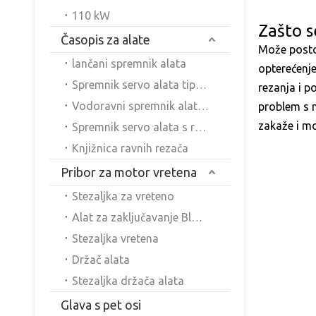
110 kW
Zašto s
Časopis za alate
Može postoj
lančani spremnik alata
opterećenje
Spremnik servo alata tipa disk cilindra
rezanja i p
Vodoravni spremnik alata s diskom
problem s n
zakaže i mo
Spremnik servo alata s rotirajućim diskom
Knjižnica ravnih rezača
Pribor za motor vretena
Stezaljka za vreteno
Alat za zaključavanje Blockseat
Stezaljka vretena
Držač alata
Stezaljka držača alata
Glava s pet osi