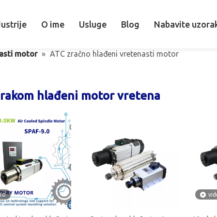
ustrije
O ime
Usluge
Blog
Nabavite uzora
asti motor
»
ATC zračno hlađeni vretenasti motor
rakom hlađeni motor vretena
eo
vi