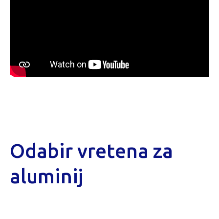
Odabir vretena za
aluminij