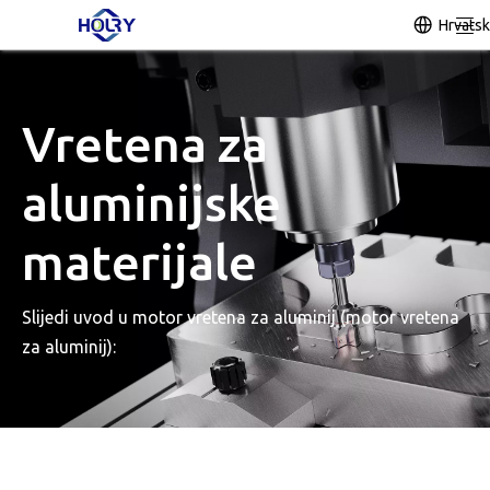
Hrvatsk
Vretena za
aluminijske
materijale
Slijedi uvod u motor vretena za aluminij (motor vretena
za aluminij):