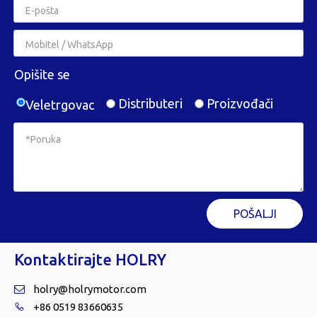
Opišite se
Distributeri
Proizvođači
Veletrgovac
POŠALJI
Kontaktirajte HOLRY
holry@holrymotor.com

+86 0519 83660635
