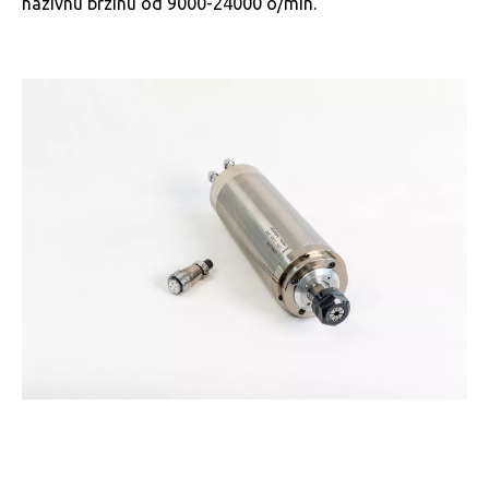
nazivnu brzinu od 9000-24000 o/min.