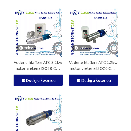
video
video
Vodeno hlađeni ATC 3.2kw
Vodeno hlađeni ATC 2.2kw
motor vretena ISO30 CNC
motor vretena ISO20 CNC
vreteno za CNC glodalicu
vreteno za CNC glodalicu
Dodaj u košaricu
Dodaj u košaricu