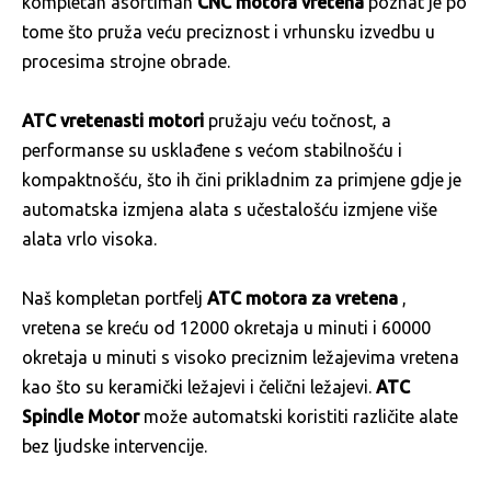
kompletan asortiman
CNC motora vretena
poznat je po
tome što pruža veću preciznost i vrhunsku izvedbu u
procesima strojne obrade.
ATC vretenasti motori
pružaju veću točnost, a
performanse su usklađene s većom stabilnošću i
kompaktnošću, što ih čini prikladnim za primjene gdje je
automatska izmjena alata s učestalošću izmjene više
alata vrlo visoka.
Naš kompletan portfelj
ATC motora za vretena
,
vretena se kreću od 12000 okretaja u minuti i 60000
okretaja u minuti s visoko preciznim ležajevima vretena
kao što su keramički ležajevi i čelični ležajevi.
ATC
Spindle Motor
može automatski koristiti različite alate
bez ljudske intervencije.