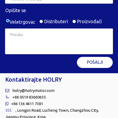
Opišite se
Distributeri
Proizvođači
Veletrgovac
POŠALJI
Kontaktirajte HOLRY
holry@holrymotor.com

+86 0519 83660635

+86 136 4611 7381

, Longjin Road, Lucheng Town, Changzhou City,
355
Jiangsu Province, Kina.