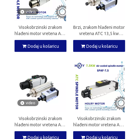
video
Visokobrzinski zrakom
Brzi, zrakom hlađeni motor
hlađeni motor vretena ATC
vretena ATC 13,5 kw
9.0kw ISO30 CNC vreteno
HSK63F CNC vreteno za
za CNC glodalicu
CNC glodalicu
Dodaj u košaricu
Dodaj u košaricu
video
Visokobrzinski zrakom
Visokobrzinski zrakom
hlađeni motor vretena ATC
hlađeni motor vretena ATC
12kw ISO30 CNC vreteno
7,5 kw ISO30 CNC vreteno
za CNC glodalicu
za CNC glodalicu
Dodaj u košaricu
Dodaj u košaricu