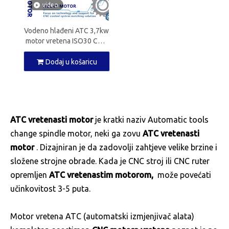
video
Vodeno hlađeni ATC 3,7kw
motor vretena ISO30 CNC
vreteno za CNC glodalicu
Dodaj u košaricu
ATC vretenasti motor
je kratki naziv Automatic tools
change spindle motor, neki ga zovu
ATC vretenasti
motor
. Dizajniran je da zadovolji zahtjeve velike brzine i
složene strojne obrade. Kada je CNC stroj ili CNC ruter
opremljen
ATC vretenastim motorom,
može povećati
učinkovitost 3-5 puta.
Motor vretena ATC (automatski izmjenjivač alata)