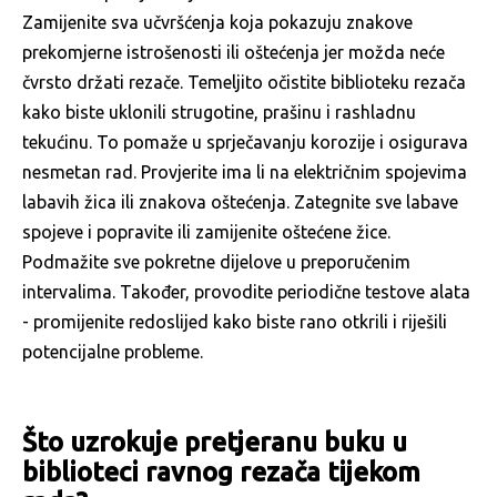
Zamijenite sva učvršćenja koja pokazuju znakove
prekomjerne istrošenosti ili oštećenja jer možda neće
čvrsto držati rezače. Temeljito očistite biblioteku rezača
kako biste uklonili strugotine, prašinu i rashladnu
tekućinu. To pomaže u sprječavanju korozije i osigurava
nesmetan rad. Provjerite ima li na električnim spojevima
labavih žica ili znakova oštećenja. Zategnite sve labave
spojeve i popravite ili zamijenite oštećene žice.
Podmažite sve pokretne dijelove u preporučenim
intervalima. Također, provodite periodične testove alata
- promijenite redoslijed kako biste rano otkrili i riješili
potencijalne probleme.
Što uzrokuje pretjeranu buku u
biblioteci ravnog rezača tijekom