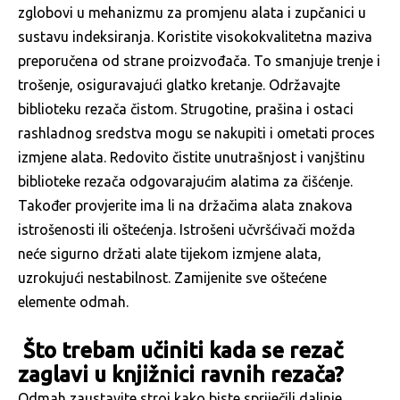
zglobovi u mehanizmu za promjenu alata i zupčanici u
sustavu indeksiranja. Koristite visokokvalitetna maziva
preporučena od strane proizvođača. To smanjuje trenje i
trošenje, osiguravajući glatko kretanje. Održavajte
biblioteku rezača čistom. Strugotine, prašina i ostaci
rashladnog sredstva mogu se nakupiti i ometati proces
izmjene alata. Redovito čistite unutrašnjost i vanjštinu
biblioteke rezača odgovarajućim alatima za čišćenje.
Također provjerite ima li na držačima alata znakova
istrošenosti ili oštećenja. Istrošeni učvršćivači možda
neće sigurno držati alate tijekom izmjene alata,
uzrokujući nestabilnost. Zamijenite sve oštećene
elemente odmah.
Što trebam učiniti kada se rezač
zaglavi u knjižnici ravnih rezača?
Odmah zaustavite stroj kako biste spriječili daljnje