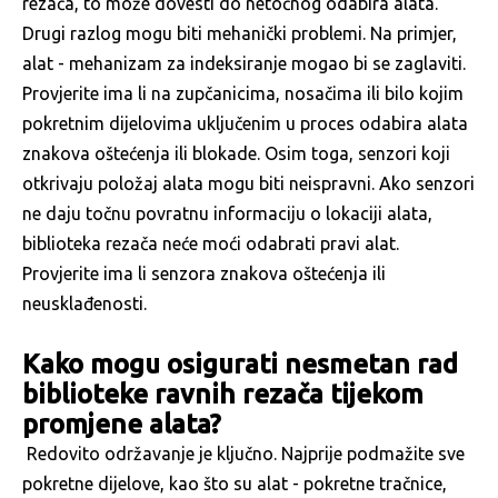
rezača, to može dovesti do netočnog odabira alata.
Drugi razlog mogu biti mehanički problemi. Na primjer,
alat - mehanizam za indeksiranje mogao bi se zaglaviti.
Provjerite ima li na zupčanicima, nosačima ili bilo kojim
pokretnim dijelovima uključenim u proces odabira alata
znakova oštećenja ili blokade. Osim toga, senzori koji
otkrivaju položaj alata mogu biti neispravni. Ako senzori
ne daju točnu povratnu informaciju o lokaciji alata,
biblioteka rezača neće moći odabrati pravi alat.
Provjerite ima li senzora znakova oštećenja ili
neusklađenosti.
Kako mogu osigurati nesmetan rad
biblioteke ravnih rezača tijekom
promjene alata?
Redovito održavanje je ključno. Najprije podmažite sve
pokretne dijelove, kao što su alat - pokretne tračnice,