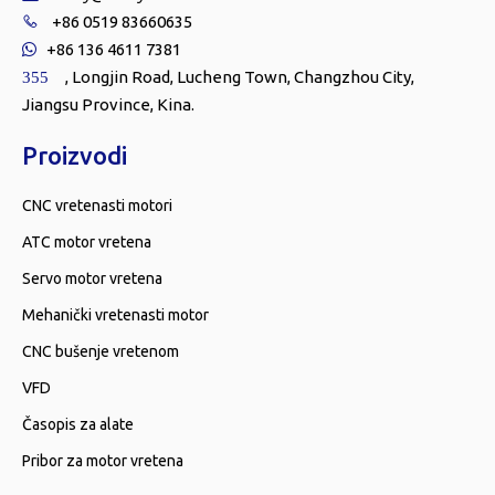
+86 0519 83660635

+86 136 4611 7381

, Longjin Road, Lucheng Town, Changzhou City,
355
Jiangsu Province, Kina.
Proizvodi
CNC vretenasti motori
ATC motor vretena
Servo motor vretena
Mehanički vretenasti motor
CNC bušenje vretenom
VFD
Časopis za alate
Pribor za motor vretena