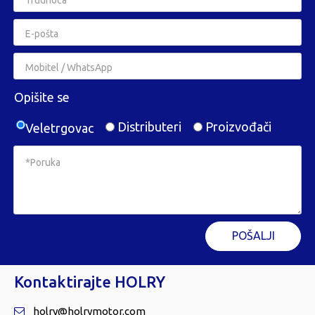
Opišite se
Distributeri
Proizvođači
Veletrgovac
POŠALJI
Kontaktirajte HOLRY
holry@holrymotor.com
