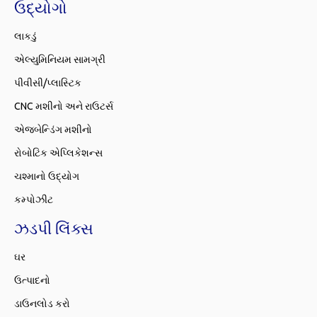
ઉદ્યોગો
લાકડું
એલ્યુમિનિયમ સામગ્રી
પીવીસી/પ્લાસ્ટિક
CNC મશીનો અને રાઉટર્સ
એજબેન્ડિંગ મશીનો
રોબોટિક એપ્લિકેશન્સ
ચશ્માનો ઉદ્યોગ
કમ્પોઝીટ
ઝડપી લિંક્સ
ઘર
ઉત્પાદનો
ડાઉનલોડ કરો