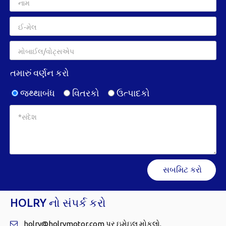
તમારું વર્ણન કરો
જથ્થાબંધ
વિતરકો
ઉત્પાદકો
સબમિટ કરો
HOLRY નો સંપર્ક કરો
holry@holrymotor.com પર ઇમેઇલ મોકલો.
