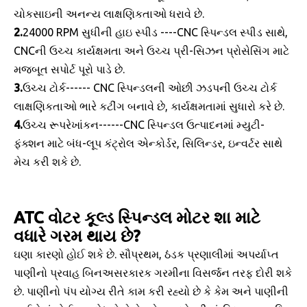
ચોકસાઇની અનન્ય લાક્ષણિકતાઓ ધરાવે છે.
2.
24000 RPM સુધીની હાઇ સ્પીડ ----CNC સ્પિન્ડલ સ્પીડ સાથે,
CNCની ઉચ્ચ કાર્યક્ષમતા અને ઉચ્ચ પ્રી-સિઝન પ્રોસેસિંગ માટે
મજબૂત સપોર્ટ પૂરો પાડે છે.
3.
ઉચ્ચ ટોર્ક------ CNC સ્પિન્ડલની ઓછી ઝડપની ઉચ્ચ ટોર્ક
લાક્ષણિકતાઓ ભારે કટીંગ બનાવે છે, કાર્યક્ષમતામાં સુધારો કરે છે.
4.
ઉચ્ચ રૂપરેખાંકન------CNC સ્પિન્ડલ ઉત્પાદનમાં મ્યુટી-
ફંક્શન માટે બંધ-લૂપ કંટ્રોલ એન્કોર્ડર, સિલિન્ડર, ઇન્વર્ટર સાથે
મેચ કરી શકે છે.
ATC વોટર કૂલ્ડ સ્પિન્ડલ મોટર શા માટે
વધારે ગરમ થાય છે?
ઘણા કારણો હોઈ શકે છે. સૌપ્રથમ, ઠંડક પ્રણાલીમાં અપર્યાપ્ત
પાણીનો પ્રવાહ બિનઅસરકારક ગરમીના વિસર્જન તરફ દોરી શકે
છે. પાણીનો પંપ યોગ્ય રીતે કામ કરી રહ્યો છે કે કેમ અને પાણીની