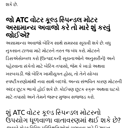
શકે છે.
જો ATC વોટર કૂલ્ડ સ્પિન્ડલ મોટર
અસામાન્ય અવાજો કરે તો મારે શું કરવું
જોઈએ?
અસામાન્ય અવાજો બેરિંગ સાથે સમસ્યા સૂચવી શકે છે. વધુ
નુકસાન ટાળવા માટે મોટરને તરત જ બંધ કરો. મોટરને
ડિસએસેમ્બલ કરો (ઉત્પાદકની સૂચનાઓને અનુસરીને) અને
પહેરવાના સંકેતો માટે બેરિંગ તપાસો, જેમ કે ખાડો અથવા
ખરબચડી. જો બેરિંગ ખામીયુક્ત હોય, તો તેને યોગ્ય
સ્પષ્ટીકરણોમાંથી નવા સાથે બદલો. અન્ય સંભવિત કારણ મોટરની
અંદર છૂટક ભાગો હોઈ શકે છે. કોઈપણ છૂટક સ્ક્રૂ અથવા ઘટકો
માટે તપાસો અને તેમને જરૂર મુજબ સજ્જડ કરો.
શું ATC વોટર કૂલ્ડ સ્પિન્ડલ મોટરનો
ઉપયોગ ધૂળવાળા વાતાવરણમાં થઈ શકે છે?
જ્યારે મોટર વિવિધ પરિસ્થિતિઓમાં ચલાવવા માટે ડિઝાઇન