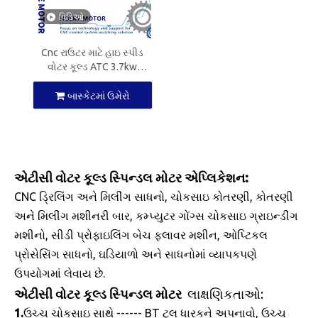
વિડિઓ
Cnc રાઉટર માટે હાઇ સ્પીડ
વોટર કૂલ્ડ ATC 3.7kw
સ્પિન્ડલ મોટર ISO30 CNC
સ્પિન્ડલ
બાસ્કેટમાં ઉમેરો
એટીસી વોટર કૂલ્ડ સ્પિન્ડલ મોટર એપ્લિકેશન:
CNC ડ્રિલિંગ અને મિલીંગ સાધનો, ચોકસાઇ કોતરણી, કોતરણી
અને મિલીંગ મશીનરી બાર, કમ્પ્યુટર ગોંગ્સ ચોકસાઇ ગ્રાઇન્ડીંગ
મશીનો, સીડી પ્રોફાઇલિંગ બેચ ફ્લાવર મશીન, ઓપ્ટિકલ
પ્રોસેસિંગ સાધનો, ઘડિયાળો અને સાધનોમાં વ્યાપકપણે
ઉપયોગમાં લેવાય છે.
એટીસી વોટર કૂલ્ડ સ્પિન્ડલ મોટર
લાક્ષણિકતાઓ:
1.
ઉચ્ચ ચોકસાઇ સાથે ------ BT ટૂલ ધારકને અપનાવો, ઉચ્ચ