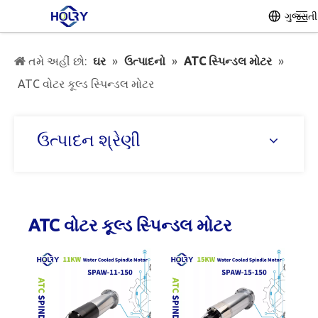
ગુજરાતી
તમે અહીં છો:
ઘર
»
ઉત્પાદનો
»
ATC સ્પિન્ડલ મોટર
»
ATC વોટર કૂલ્ડ સ્પિન્ડલ મોટર
ઉત્પાદન શ્રેણી
ATC વોટર કૂલ્ડ સ્પિન્ડલ મોટર