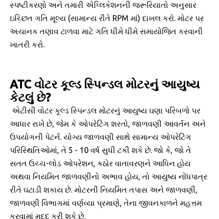
સ્પષ્ટીકરણો અને તમારી એપ્લિકેશનની જરૂરિયાતો અનુસાર
ઇચ્છિત ગતિ મૂલ્ય (સામાન્ય રીતે RPM માં) દાખલ કરો. મોટર પર
અચાનક તણાવ ટાળવા માટે ગતિ ધીમે ધીમે સમાયોજિત કરવાની
ખાતરી કરો.
ATC વોટર કૂલ્ડ સ્પિન્ડલ મોટરનું આયુષ્ય
કેટલું છે?
એટીસી વોટર કૂલ્ડ સ્પિન્ડલ મોટરનું આયુષ્ય ઘણા પરિબળો પર
આધાર રાખે છે, જેમ કે ઓપરેટિંગ શરતો, જાળવણી આવર્તન અને
ઉપયોગની પેટર્ન. યોગ્ય જાળવણી સાથે સામાન્ય ઓપરેટિંગ
પરિસ્થિતિઓમાં, તે 5 - 10 વર્ષ સુધી ટકી શકે છે. જો કે, જો તે
સતત ઉચ્ચ-લોડ ઓપરેશન, કઠોર વાતાવરણને આધિન હોય
અથવા નિયમિત જાળવણીનો અભાવ હોય, તો આયુષ્ય નોંધપાત્ર
રીતે ઘટાડી શકાય છે. મોટરની નિયમિત તપાસ અને જાળવણી,
જાળવણી વિભાગમાં વર્ણવ્યા પ્રમાણે, તેના જીવનકાળને મહત્તમ
કરવામાં મદદ કરી શકે છે.