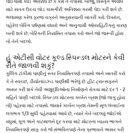
પાઈપોમાં કોઈ અવરોધ છે કે કેમ તે તપાસો. બીજું, વિસ્તૃત અવધિ
માટે સતત ઉચ્ચ લોડ કામગીરી અતિશય ગરમી પેદા કરી શકે છે.
ભલામણ કરેલ ફરજ ચક્રને અનુસરવાની ખાતરી કરો. ઉપરાંત,
પહેરેલ બેરિંગ ઘર્ષણમાં વધારો અને અનુગામી ઓવરહિટીંગનું કારણ
બની શકે છે. બેરિંગની નિયમિત તપાસ કરો અને જો જરૂરી હોય
તો તેને બદલો.
હું એટીસી વોટર કૂલ્ડ સ્પિન્ડલ મોટરને કેવી
રીતે જાળવી શકું?
કૂલિંગ ટાંકીમાં પાણીનું સ્તર નિયમિતપણે તપાસો અને ખાતરી કરો
કે તે સ્વચ્છ, ડીયોનાઇઝ્ડ પાણીથી ભરેલું છે. હીટ ટ્રાન્સફરને
અસર કરી શકે તેવી અશુદ્ધિઓના નિર્માણને રોકવા માટે દર 1 - 2
મહિને પાણી બદલો. સ્પિન્ડલ મોટરના કાર્બન બ્રશ (જો લાગુ હોય
તો) પહેરવા માટે તપાસો. જ્યારે કાર્બન બ્રશ તેમની મૂળ લંબાઈના
લગભગ 1/3 સુધી પહેરવામાં આવે છે, ત્યારે તેને બદલવું જોઈએ.
વધુમાં, ધૂળ અને કાટમાળને દૂર કરવા માટે મોટરના બાહ્ય ભાગને
નિયમિતપણે સાફ કરો જે સંભવિતપણે તેના પ્રભાવને અસર કરી