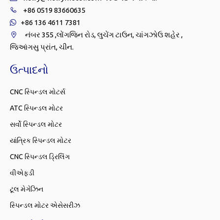
+86 0519 83660635

+86 136 4611 7381

નંબર 355 ,લોંગજિન રોડ, લુચેંગ ટાઉન, ચાંગઝોઉ શહેર ,

જિઆંગસુ પ્રાંત, ચીન.
ઉત્પાદનો
CNC સ્પિન્ડલ મોટર્સ
ATC સ્પિન્ડલ મોટર
સર્વો સ્પિન્ડલ મોટર
યાંત્રિક સ્પિન્ડલ મોટર
CNC સ્પિન્ડલ ડ્રિલિંગ
વીએફડી
ટૂલ મેગેઝિન
સ્પિન્ડલ મોટર એસેસરીઝ