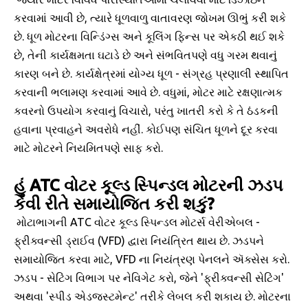
કરવામાં આવી છે, ત્યારે ધૂળવાળુ વાતાવરણ જોખમ ઊભું કરી શકે
છે. ધૂળ મોટરના વિન્ડિંગ્સ અને કૂલિંગ ફિન્સ પર એકઠી થઈ શકે
છે, તેની કાર્યક્ષમતા ઘટાડે છે અને સંભવિતપણે વધુ ગરમ થવાનું
કારણ બને છે. કાર્યક્ષેત્રમાં યોગ્ય ધૂળ - સંગ્રહ પ્રણાલી સ્થાપિત
કરવાની ભલામણ કરવામાં આવે છે. વધુમાં, મોટર માટે રક્ષણાત્મક
કવરનો ઉપયોગ કરવાનું વિચારો, પરંતુ ખાતરી કરો કે તે ઠંડકની
હવાના પ્રવાહને અવરોધે નહીં. કોઈપણ સંચિત ધૂળને દૂર કરવા
માટે મોટરને નિયમિતપણે સાફ કરો.
હું ATC વોટર કૂલ્ડ સ્પિન્ડલ મોટરની ઝડપ
કેવી રીતે સમાયોજિત કરી શકું?
મોટાભાગની ATC વોટર કૂલ્ડ સ્પિન્ડલ મોટર્સ વેરીએબલ -
ફ્રીક્વન્સી ડ્રાઈવ (VFD) દ્વારા નિયંત્રિત થાય છે. ઝડપને
સમાયોજિત કરવા માટે, VFD ના નિયંત્રણ પેનલને ઍક્સેસ કરો.
ઝડપ - સેટિંગ વિભાગ પર નેવિગેટ કરો, જેને 'ફ્રીક્વન્સી સેટિંગ'
અથવા 'સ્પીડ એડજસ્ટમેન્ટ' તરીકે લેબલ કરી શકાય છે. મોટરના