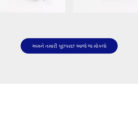
અમને તમારી પૂછપરછ આજે જ મોકલો