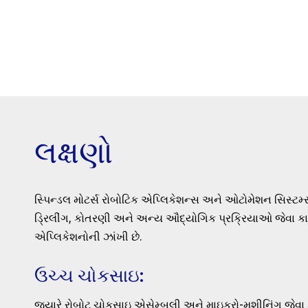
લક્ષણો
સ્પિન્ડલ મોટર્સ રોબોટિક એપ્લિકેશન્સ અને ઓટોમેશન સિસ્ટમ્સ
ડ્રિલીંગ, કોતરણી અને અન્ય ઔદ્યોગિક પ્રક્રિયાઓ જેવા કાર્
એપ્લિકેશનોની ઝાંખી છે.
ઉચ્ચ ચોકસાઇ:
જ્યારે રોબોટ ચોકસાઇ એસેમ્બલી અને માઇક્રો-મશીનિંગ જેવા ક