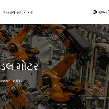
અમારો સંપર્ક કરો
ગુજરાત
્ડલ મોટર
ૂર પડી શકે છે.