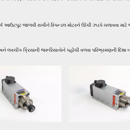
ટોર્ક આઉટપુટ જાળવી રાખીને સ્પિન્ડલ મોટરને ઊંચી ઝડપે ચલાવવા માટે 
 અને લવચીક ક્રિયાની જરૂરિયાતોને પહોંચી વળવા પરિભ્રમણની દિશા બ