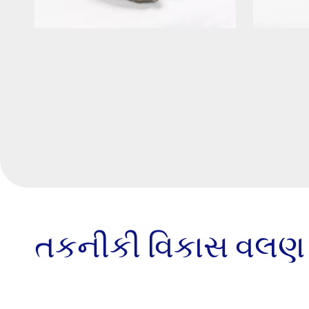
તકનીકી વિકાસ વલણ