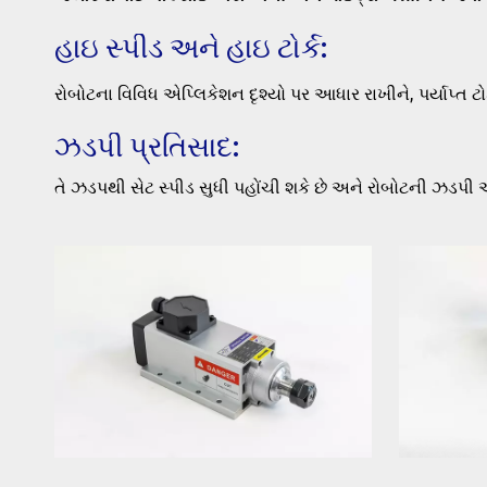
હાઇ સ્પીડ અને હાઇ ટોર્ક:
રોબોટના વિવિધ એપ્લિકેશન દૃશ્યો પર આધાર રાખીને, પર્યાપ્ત 
ઝડપી પ્રતિસાદ:
તે ઝડપથી સેટ સ્પીડ સુધી પહોંચી શકે છે અને રોબોટની ઝડપી