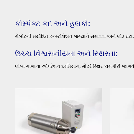
કોમ્પેક્ટ કદ અને હલકો:
રોબોટની મર્યાદિત ઇન્સ્ટોલેશન જગ્યાને સમાવવા અને લોડ ઘટાડવ
ઉચ્ચ વિશ્વસનીયતા અને સ્થિરતા:
લાંબા ગાળાના ઓપરેશન દરમિયાન, મોટરે સ્થિર કામગીરી જા