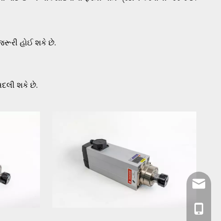
જરૂરી હોઈ શકે છે.
દલી શકે છે.
holry@h
+૮૬- ૧૩