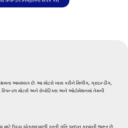
રા સ્પિન્ડલ નિષ્ણાતનો સંપર્ક કરો
ક્ષમતા આવશ્યક છે. આ મોટરો ખાસ કરીને મિલીંગ, ગ્રાઇન્ડીંગ,
 સ્પિન્ડલ મોટર્સ અને રોબોટિક્સ અને ઓટોમેશનમાં તેમની
રવા માટે ઉચ્ચ ચોકસાઇવાળી ફરતી ગતિ પ્રદાન કરવાની જરૂર છે.