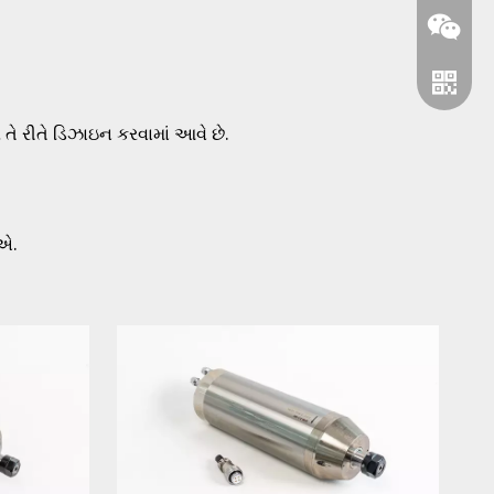
તે રીતે ડિઝાઇન કરવામાં આવે છે.
એ.
વીચેટ
વોટ્સએ