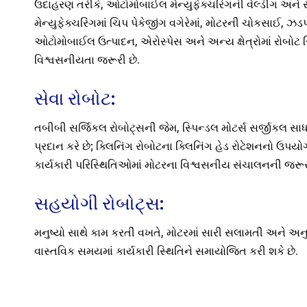
ઉદાહરણ તરીકે, ઓટોમોબાઈલ મેન્યુફેક્ચરિંગની વેલ્ડીંગ અને સ્પ્
મેન્યુફેક્ચરિંગમાં ચિપ પેકેજીંગ વગેરેમાં, મોટરની ચોકસાઈ, ઝ
ઓટોમોબાઈલ ઉત્પાદન, એરોસ્પેસ અને અન્ય ક્ષેત્રોમાં રોબોટ 
વિશ્વસનીયતા જરૂરી છે.
સેવા રોબોટ:
તબીબી સર્જિકલ રોબોટ્સની જેમ, સ્પિન્ડલ મોટર્સ સર્જીકલ સાધ
પ્રદાન કરે છે; ક્લિનિંગ રોબોટના ક્લિનિંગ હેડ રોટેશનનો ઉપયો
કાર્યકારી પરિસ્થિતિઓમાં મોટરના વિશ્વસનીય સંચાલનની જરૂર
સહયોગી રોબોટ્સ:
મનુષ્યો સાથે કામ કરતી વખતે, મોટરમાં સારી સલામતી અને અનુ
વાસ્તવિક સમયમાં કાર્યકારી સ્થિતિને સમાયોજિત કરી શકે છે.