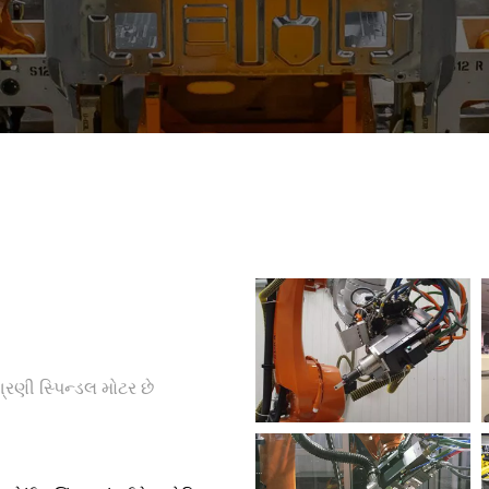
ણી સ્પિન્ડલ મોટર છે