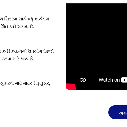
 સિસ્ટમ સાથે વધુ કાર્યક્ષમ
કલિત કરી શકાય છે.
િમાઇઝ ડિઝાઇનનો ઉપયોગ ઊર્જા
ો કરવા માટે થાય છે.
ુધારવા માટે મોટર રીડ્યુસર,
અમન