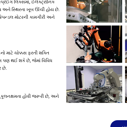
રેઈંગ લિંક્સમાં, ઈલેક્ટ્રોનિક
ડપ અને સ્થિરતા ખૂબ ઊંચી હોય છે.
સ્પિન્ડલ મોટરની કામગીરી અને
નો માટે ચોક્કસ ફરતી શક્તિ
ગ પણ થઈ શકે છે, જેમાં વિવિધ
 છે.
કૂલનક્ષમતા હોવી જરૂરી છે, અને