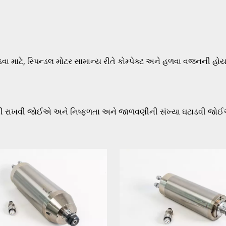
ા માટે, સ્પિન્ડલ મોટર સામાન્ય રીતે કોમ્પેક્ટ અને હળવા વજનની હોય 
ળવી રાખવી જોઈએ અને નિષ્ફળતા અને જાળવણીની સંખ્યા ઘટાડવી જોઈ