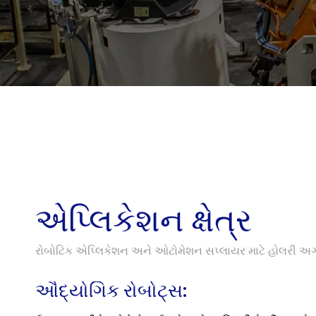
એપ્લિકેશન ક્ષેત્ર
રોબોટિક એપ્લિકેશન અને ઓટોમેશન સપ્લાયર માટે હોલરી અગ્ર
ઔદ્યોગિક રોબોટ્સ: