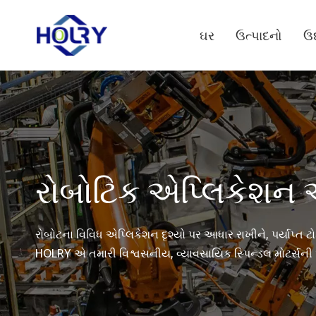
ઘર
ઉત્પાદનો
ઉદ
રોબોટિક એપ્લિકેશન અ
રોબોટના વિવિધ એપ્લિકેશન દૃશ્યો પર આધાર રાખીને, પર્યાપ્ત 
HOLRY એ તમારી વિશ્વસનીય, વ્યાવસાયિક સ્પિન્ડલ મોટર્સની