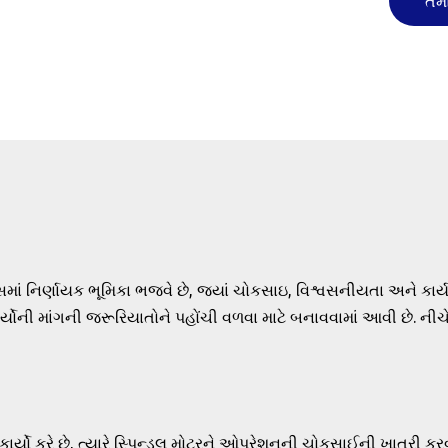
તમા
માં નિર્ણાયક ભૂમિકા ભજવે છે, જ્યાં ચોકસાઇ, વિશ્વસનીયતા અને કાર્ય
યોની માંગની જરૂરિયાતોને પહોંચી વળવા માટે બનાવવામાં આવી છે. નીચે
ાર્યો કરે છે, ત્યારે સ્પિન્ડલ મોટરને ઓપરેશનની ચોકસાઈની ખાતરી ક