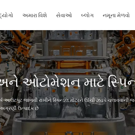
્યોગો
અમારા વિશે
સેવાઓ
બ્લોગ
નમૂના મેળવો
ને ઓટોમેશન માટે સ્પિન
ટોર્ક આઉટપુટ જાળવી રાખીને સ્પિન્ડલ મોટરને ઊંચી ઝડપે ચલાવવાની જર
 અગ્રણી ઉત્પાદક છે