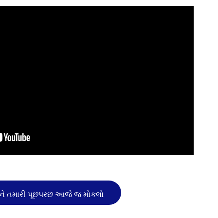
ે તમારી પૂછપરછ આજે જ મોકલો