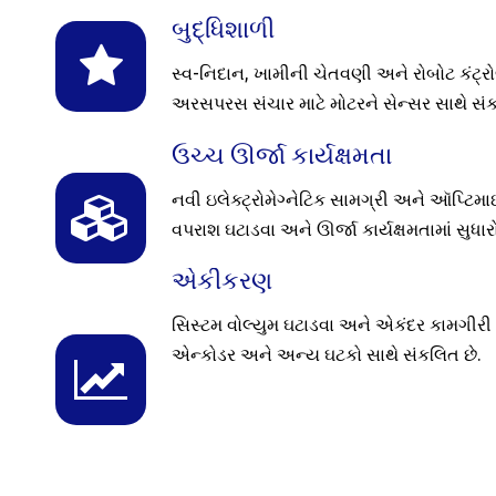
બુદ્ધિશાળી
સ્વ-નિદાન, ખામીની ચેતવણી અને રોબોટ કંટ્રોલ
અરસપરસ સંચાર માટે મોટરને સેન્સર સાથે સં
ઉચ્ચ ઊર્જા કાર્યક્ષમતા
નવી ઇલેક્ટ્રોમેગ્નેટિક સામગ્રી અને ઑપ્ટ
વપરાશ ઘટાડવા અને ઊર્જા કાર્યક્ષમતામાં સુધાર
એકીકરણ
સિસ્ટમ વોલ્યુમ ઘટાડવા અને એકંદર કામગીરી સ
એન્કોડર અને અન્ય ઘટકો સાથે સંકલિત છે.