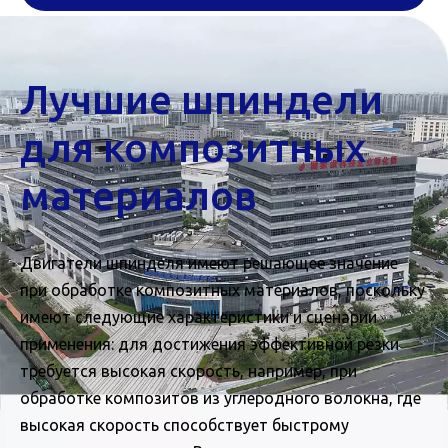
шпинделям
Лучшие шпиндели
для композитных
материалов
Двигатели шпинделя имеют решающее значение
при обработке композитных материалов, поскольку
имеют следующие характеристики и сценарии
применения: для достижения эффективной резки
требуется высокая скорость, например, при
обработке композитов из углеродного волокна, где
высокая скорость способствует быстрому