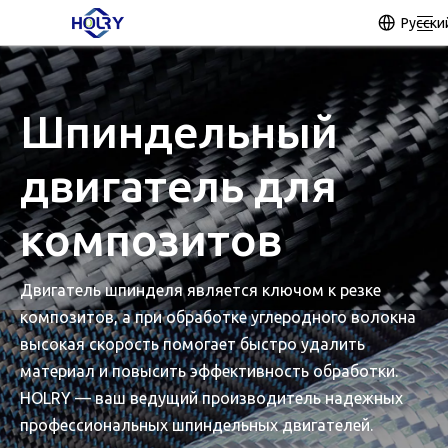
Pусски
Шпиндельный
двигатель для
композитов
Двигатель шпинделя является ключом к резке
композитов, а при обработке углеродного волокна
высокая скорость помогает быстро удалить
материал и повысить эффективность обработки.
HOLRY — ваш ведущий производитель надежных
профессиональных шпиндельных двигателей.