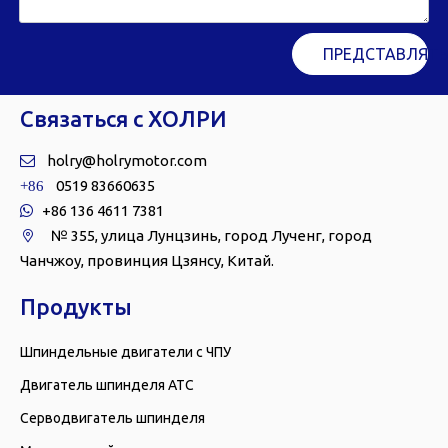
ПРЕДСТАВЛЯТЬ
Связаться с ХОЛРИ
holry@holrymotor.com

0519 83660635
+86
+86 136 4611 7381

№ 355, улица Лунцзинь, город Лученг, город

Чанчжоу, провинция Цзянсу, Китай.
Продукты
Шпиндельные двигатели с ЧПУ
Двигатель шпинделя АТС
Серводвигатель шпинделя