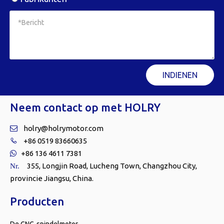
INDIENEN
Neem contact op met HOLRY
holry@holrymotor.com

+86 0519 83660635

+86 136 4611 7381

355, Longjin Road, Lucheng Town, Changzhou City,
Nr.
provincie Jiangsu, China.
Producten