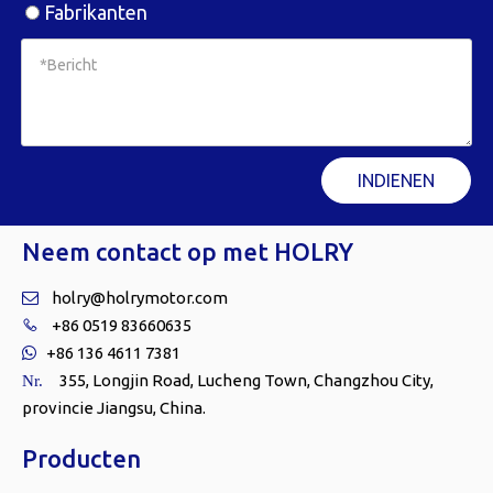
Fabrikanten
INDIENEN
Neem contact op met HOLRY
holry@holrymotor.com

+86 0519 83660635

+86 136 4611 7381

355, Longjin Road, Lucheng Town, Changzhou City,
Nr.
provincie Jiangsu, China.
Producten