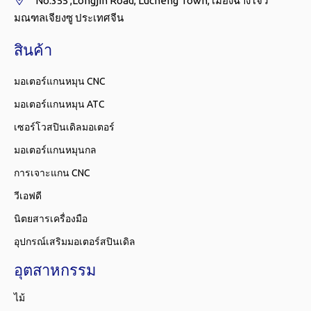
No.355 ,Longjin Road, Lucheng Town, เมืองฉางโจว

มณฑลเจียงซู ประเทศจีน
สินค้า
มอเตอร์แกนหมุน CNC
มอเตอร์แกนหมุน ATC
เซอร์โวสปินเดิลมอเตอร์
มอเตอร์แกนหมุนกล
การเจาะแกน CNC
วีเอฟดี
นิตยสารเครื่องมือ
อุปกรณ์เสริมมอเตอร์สปินเดิล
อุตสาหกรรม
ไม้