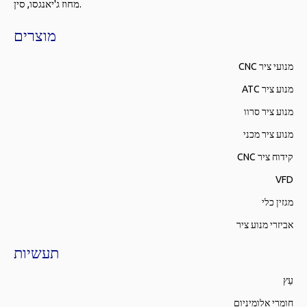
מחוז ג'יאנגסו, סין.
מוצרים
מנועי ציר CNC
מנוע ציר ATC
מנוע ציר סרוו
מנוע ציר מכני
קידוח ציר CNC
VFD
מגזין כלי
אביזרי מנוע ציר
תעשיות
עֵץ
חומרי אלומיניום