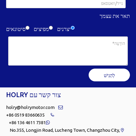
תאר את עצמך
יצרנים
מפיצים
סיטונאים
לְהַגִישׁ
צור קשר עם HOLRY
holry@holrymotor.com

+86 0519 83660635

+86 136 4611 7381

No.355, Longjin Road, Lucheng Town, Changzhou City,
