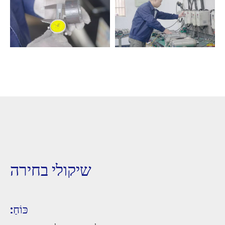
שיקולי בחירה
כּוֹחַ: