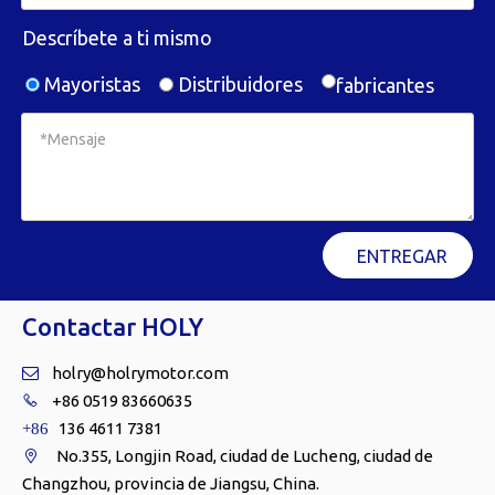
Descríbete a ti mismo
Mayoristas
Distribuidores
fabricantes
ENTREGAR
Contactar HOLY
holry@holrymotor.com

+86 0519 83660635

136 4611 7381
+86
No.355, Longjin Road, ciudad de Lucheng, ciudad de

Changzhou, provincia de Jiangsu, China.