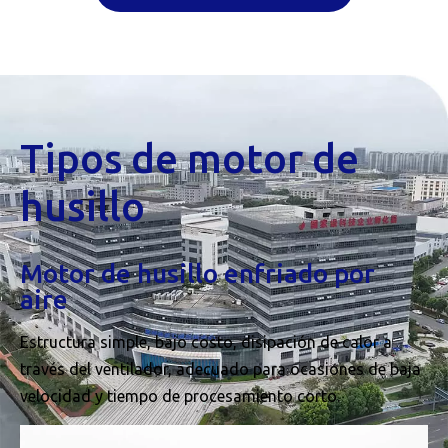
Tipos de motor de
husillo
Motor de husillo enfriado por
aire
Estructura simple, bajo costo, disipación de calor a
través del ventilador, adecuado para ocasiones de baja
velocidad y tiempo de procesamiento corto.