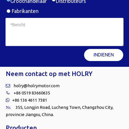
Groothandelaar
Distributeurs
Fabrikanten
INDIENEN
Neem contact op met HOLRY
holry@holrymotor.com

+86 0519 83660635

+86 136 4611 7381

355, Longjin Road, Lucheng Town, Changzhou City,
Nr.
provincie Jiangsu, China.
Producten