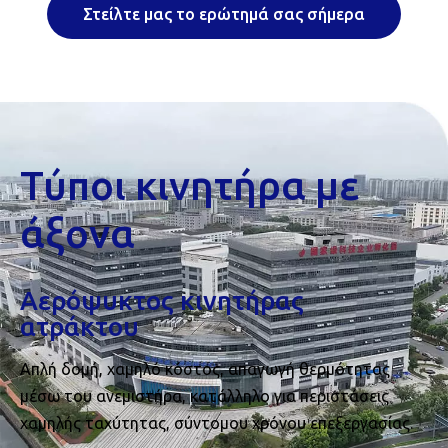
Στείλτε μας το ερώτημά σας σήμερα
Τύποι κινητήρα με
άξονα
Αερόψυκτος κινητήρας
ατράκτου
Απλή δομή, χαμηλό κόστος, απαγωγή θερμότητας
μέσω του ανεμιστήρα, κατάλληλο για περιστάσεις
χαμηλής ταχύτητας, σύντομου χρόνου επεξεργασίας.