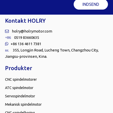
INDSEND
Kontakt HOLRY
holry@holrymotor.com

0519 83660635
+86
+86 136 4611 7381

355, Longjin Road, Lucheng Town, Changzhou City,
nr.
Jiangsu-provinsen, Kina.
Produkter
CNC spindelmotorer
ATC spindelmotor
Servospindelmotor
Mekanisk spindelmotor
CNC-spindelboring