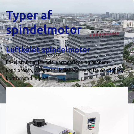
Typer af
spindelmotor
Luftkølet spindelmotor
Enkel struktur, lav pris, varmeafledning gennem
ventilatoren, velegnet til lejligheder med lav hastighed,
kort behandlingstid.