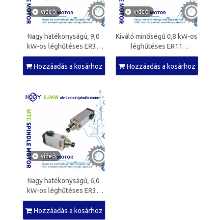
videó
videó
Nagy hatékonyságú, 9,0
Kiváló minőségű 0,8 kW-os
kW-os léghűtéses ER32
léghűtéses ER11
orsómotor CNC
orsómotor CNC
famegmunkáló gépekhez
famegmunkáló gépekhez
Hozzáadás a kosárhoz
Hozzáadás a kosárhoz
videó
Nagy hatékonyságú, 6,0
kW-os léghűtéses ER32
orsómotor CNC
famegmunkáló gépekhez
Hozzáadás a kosárhoz