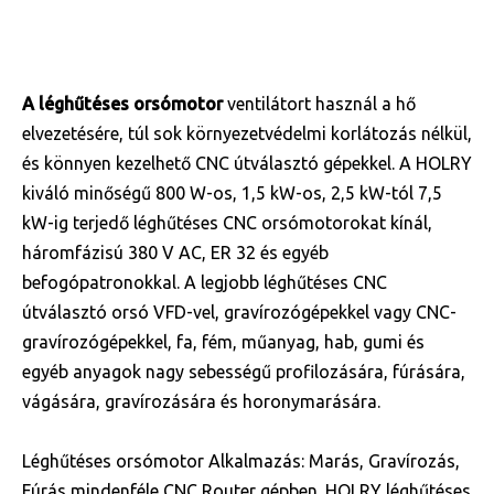
A léghűtéses orsómotor
ventilátort használ a hő
elvezetésére, túl sok környezetvédelmi korlátozás nélkül,
és könnyen kezelhető CNC útválasztó gépekkel. A HOLRY
kiváló minőségű 800 W-os, 1,5 kW-os, 2,5 kW-tól 7,5
kW-ig terjedő léghűtéses CNC orsómotorokat kínál,
háromfázisú 380 V AC, ER 32 és egyéb
befogópatronokkal. A legjobb léghűtéses CNC
útválasztó orsó VFD-vel, gravírozógépekkel vagy CNC-
gravírozógépekkel, fa, fém, műanyag, hab, gumi és
egyéb anyagok nagy sebességű profilozására, fúrására,
vágására, gravírozására és horonymarására.
Léghűtéses orsómotor Alkalmazás:
Marás, Gravírozás,
Fúrás mindenféle CNC Router gépben. HOLRY léghűtéses