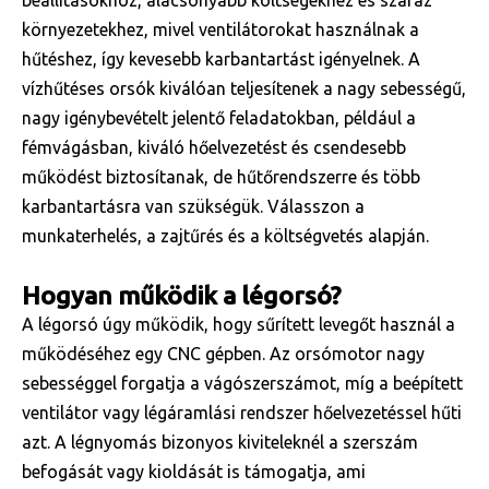
beállításokhoz, alacsonyabb költségekhez és száraz
környezetekhez, mivel ventilátorokat használnak a
hűtéshez, így kevesebb karbantartást igényelnek. A
vízhűtéses orsók kiválóan teljesítenek a nagy sebességű,
nagy igénybevételt jelentő feladatokban, például a
fémvágásban, kiváló hőelvezetést és csendesebb
működést biztosítanak, de hűtőrendszerre és több
karbantartásra van szükségük. Válasszon a
munkaterhelés, a zajtűrés és a költségvetés alapján.
Hogyan működik a légorsó?
A légorsó úgy működik, hogy sűrített levegőt használ a
működéséhez egy CNC gépben. Az orsómotor nagy
sebességgel forgatja a vágószerszámot, míg a beépített
ventilátor vagy légáramlási rendszer hőelvezetéssel hűti
azt. A légnyomás bizonyos kiviteleknél a szerszám
befogását vagy kioldását is támogatja, ami