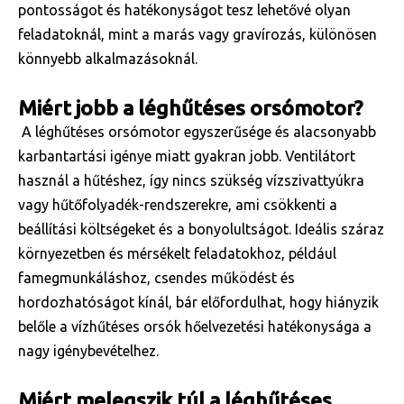
pontosságot és hatékonyságot tesz lehetővé olyan
feladatoknál, mint a marás vagy gravírozás, különösen
könnyebb alkalmazásoknál.
Miért jobb a léghűtéses orsómotor?
A léghűtéses orsómotor egyszerűsége és alacsonyabb
karbantartási igénye miatt gyakran jobb. Ventilátort
használ a hűtéshez, így nincs szükség vízszivattyúkra
vagy hűtőfolyadék-rendszerekre, ami csökkenti a
beállítási költségeket és a bonyolultságot. Ideális száraz
környezetben és mérsékelt feladatokhoz, például
famegmunkáláshoz, csendes működést és
hordozhatóságot kínál, bár előfordulhat, hogy hiányzik
belőle a vízhűtéses orsók hőelvezetési hatékonysága a
nagy igénybevételhez.
Miért melegszik túl a léghűtéses