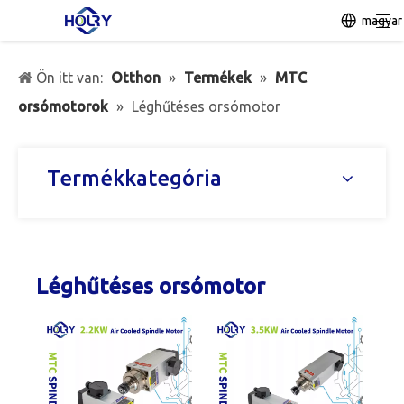
magyar
Ön itt van:
Otthon
»
Termékek
»
MTC
orsómotorok
»
Léghűtéses orsómotor
Termékkategória
Léghűtéses orsómotor