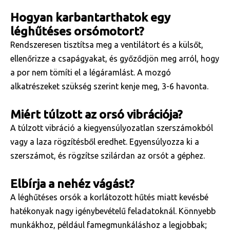
Hogyan karbantarthatok egy
léghűtéses orsómotort?
Rendszeresen tisztítsa meg a ventilátort és a külsőt,
ellenőrizze a csapágyakat, és győződjön meg arról, hogy
a por nem tömíti el a légáramlást. A mozgó
alkatrészeket szükség szerint kenje meg, 3-6 havonta.
Miért túlzott az orsó vibrációja?
A túlzott vibráció a kiegyensúlyozatlan szerszámokból
vagy a laza rögzítésből eredhet. Egyensúlyozza ki a
szerszámot, és rögzítse szilárdan az orsót a géphez.
Elbírja a nehéz vágást?
A léghűtéses orsók a korlátozott hűtés miatt kevésbé
hatékonyak nagy igénybevételű feladatoknál. Könnyebb
munkákhoz, például famegmunkáláshoz a legjobbak;