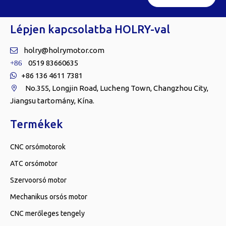
Lépjen kapcsolatba HOLRY-val
holry@holrymotor.com

0519 83660635
+86
+86 136 4611 7381

No.355, Longjin Road, Lucheng Town, Changzhou City,

Jiangsu tartomány, Kína.
Termékek
CNC orsómotorok
ATC orsómotor
Szervoorsó motor
Mechanikus orsós motor
CNC merőleges tengely