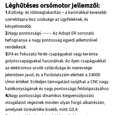
Léghűtéses orsómotor jellemzői:
1.
Költség- és időmegtakarítás – a karimákkal kevesebb
szerelőlapra lesz szüksége az ügyfeleknek, és
kényelmesebb.
2.
Nagy pontosságú ------ Az Adopt ER sorozatú
befogóanya a nagy pontosság egyedi jellemzőivel
rendelkezik.
3.
P4-es fokozatú ferde csapágyakat vagy kerámia
golyóscsapágyakat használnak. Az ilyen csapágyakkal
az elektromos orsók szilárdsága és merevsége
jelentősen javul, és a fordulatszám elérheti a 24000
r/min értéket. Erőteljes támogatást nyújthat a CNC nagy
hatékonyságának és nagy pontosságú feldolgozásához.
4.
Nagy pontosságú dinamikus kiegyensúlyozási
vizsgálatot végeznek minden olyan forgó alkatrészen,
amelynek tűrésértéke kisebb, mint G0,4.