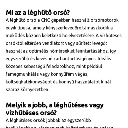
Mi az a léghűtő orsó?
A léghűtő orsó a CNC gépekben használt orsómotorok
egyik típusa, amely kényszerlevegőre támaszkodik a
működés közben keletkező hő elvezetésére. A vízhűtéses
orsóktól eltérően ventilátort vagy sűrített levegőt
használ az optimális hőmérséklet fenntartásához, így
egyszerűbb és kevésbé karbantartásigényes. Ideális
közepes sebességű feladatokhoz, mint például
famegmunkálás vagy könnyűfém vágás,
költséghatékonyságot és könnyű használatot kínál
száraz környezetben.
Melyik a jobb, a léghűtéses vagy
vízhűtéses orsó?
A léghűtéses orsók jobbak az egyszerűbb