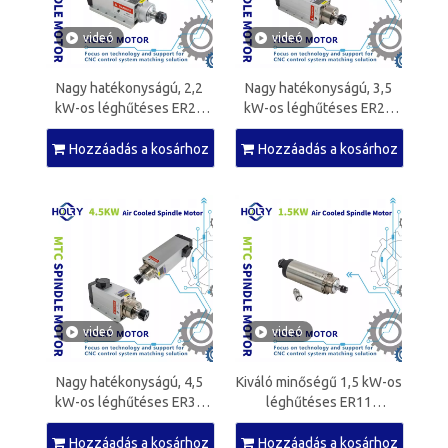
videó
videó
Nagy hatékonyságú, 2,2
Nagy hatékonyságú, 3,5
kW-os léghűtéses ER20
kW-os léghűtéses ER25
orsómotor CNC
orsómotor CNC
famegmunkáló gépekhez
famegmunkáló gépekhez
Hozzáadás a kosárhoz
Hozzáadás a kosárhoz
videó
videó
Nagy hatékonyságú, 4,5
Kiváló minőségű 1,5 kW-os
kW-os léghűtéses ER32
léghűtéses ER11
orsómotor CNC
orsómotor CNC
famegmunkáló gépekhez
famegmunkáló gépekhez
Hozzáadás a kosárhoz
Hozzáadás a kosárhoz