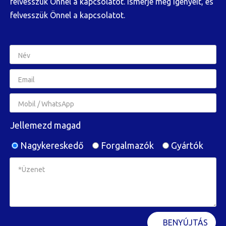
felvesszük Önnel a kapcsolatot. Ismerje meg igényeit, és
felvesszük Önnel a kapcsolatot.
Jellemezd magad
Nagykereskedő
Forgalmazók
Gyártók
BENYÚJTÁS