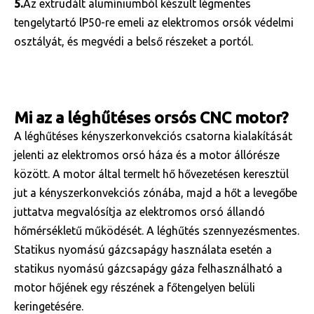
5.
Az extrudált alumíniumból készült légmentes
tengelytartó lP50-re emeli az elektromos orsók védelmi
osztályát, és megvédi a belső részeket a portól.
Mi az a léghűtéses orsós CNC motor?
A léghűtéses kényszerkonvekciós csatorna kialakítását
jelenti az elektromos orsó háza és a motor állórésze
között. A motor által termelt hő hővezetésen keresztül
jut a kényszerkonvekciós zónába, majd a hőt a levegőbe
juttatva megvalósítja az elektromos orsó állandó
hőmérsékletű működését. A léghűtés szennyezésmentes.
Statikus nyomású gázcsapágy használata esetén a
statikus nyomású gázcsapágy gáza felhasználható a
motor hőjének egy részének a főtengelyen belüli
keringetésére.