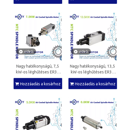
videó
videó
Nagy hatékonyságú, 7,5
Nagy hatékonyságú, 13,5
kW-os léghűtéses ER32
kW-os léghűtéses ER32
orsómotor CNC
orsómotor CNC
famegmunkáló gépekhez
famegmunkáló gépekhez
Hozzáadás a kosárhoz
Hozzáadás a kosárhoz