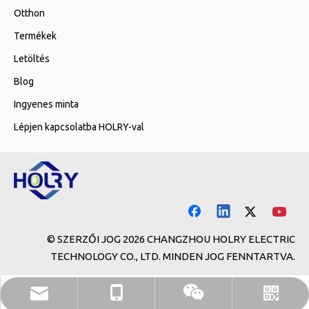
Otthon
Termékek
Letöltés
Blog
Ingyenes minta
Lépjen kapcsolatba HOLRY-val
© SZERZŐI JOG
2026
CHANGZHOU HOLRY ELECTRIC
TECHNOLOGY CO., LTD. MINDEN JOG FENNTARTVA.
holry@holrymotor.com
+86- 13646117381
WhatsApp
WeChat