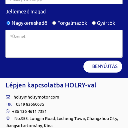
Jellemezd magad
Nagykereskedő
Forgalmazók
Gyártók
BENYÚJTÁS
Lépjen kapcsolatba HOLRY-val
holry@holrymotor.com

0519 83660635
+86
+86 136 4611 7381

No.355, Longjin Road, Lucheng Town, Changzhou City,

Jiangsu tartomány, Kína.