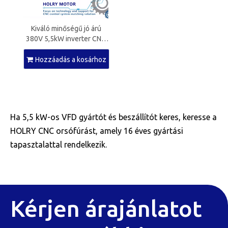
Kiváló minőségű jó árú
380V 5,5kW inverter CNC
orsós motorokhoz
Hozzáadás a kosárhoz
Ha 5,5 kW-os VFD gyártót és beszállítót keres, keresse a
HOLRY CNC orsófúrást, amely 16 éves gyártási
tapasztalattal rendelkezik.
Kérjen árajánlatot