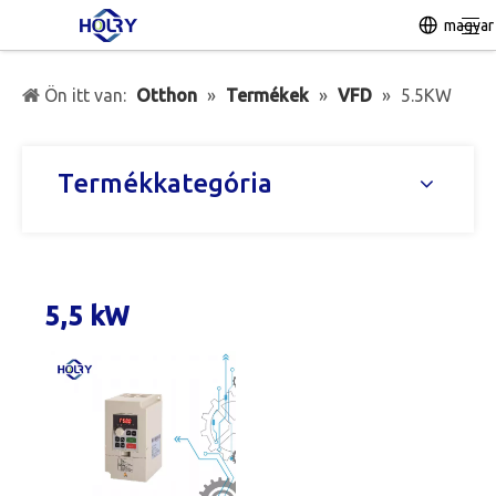
magyar
Ön itt van:
Otthon
»
Termékek
»
VFD
»
5.5KW
Termékkategória
5,5 kW