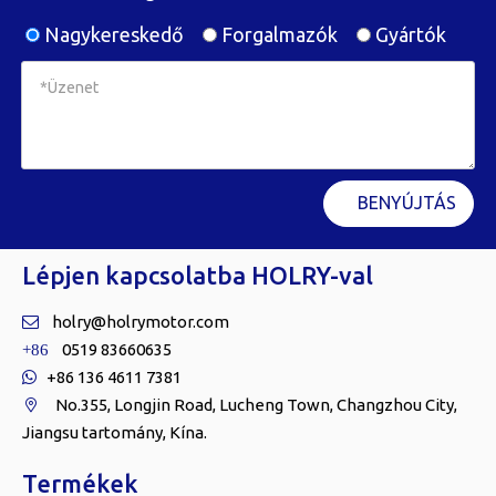
Nagykereskedő
Forgalmazók
Gyártók
BENYÚJTÁS
Lépjen kapcsolatba HOLRY-val
holry@holrymotor.com

0519 83660635
+86
+86 136 4611 7381

No.355, Longjin Road, Lucheng Town, Changzhou City,

Jiangsu tartomány, Kína.
Termékek