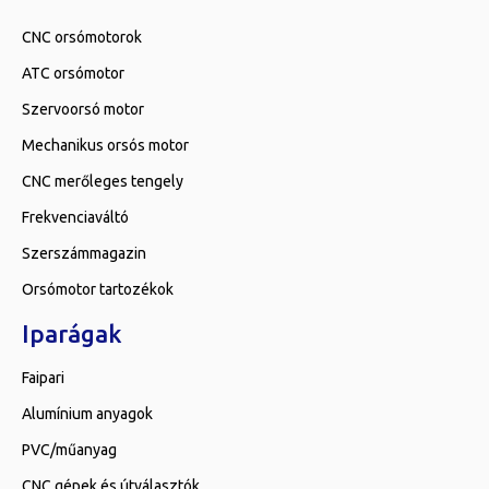
CNC orsómotorok
ATC orsómotor
Szervoorsó motor
Mechanikus orsós motor
CNC merőleges tengely
Frekvenciaváltó
Szerszámmagazin
Orsómotor tartozékok
Iparágak
Faipari
Alumínium anyagok
PVC/műanyag
CNC gépek és útválasztók