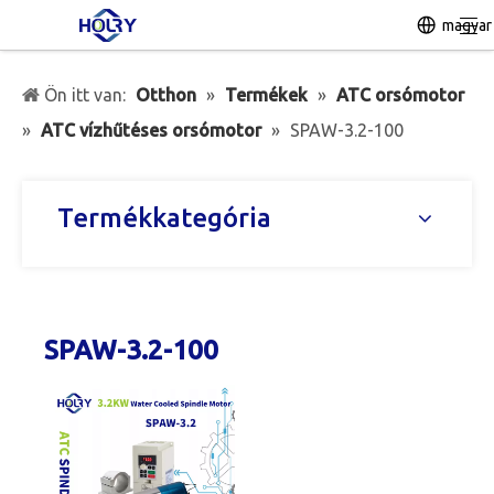
magyar
Ön itt van:
Otthon
»
Termékek
»
ATC orsómotor
»
ATC vízhűtéses orsómotor
»
SPAW-3.2-100
Termékkategória
SPAW-3.2-100