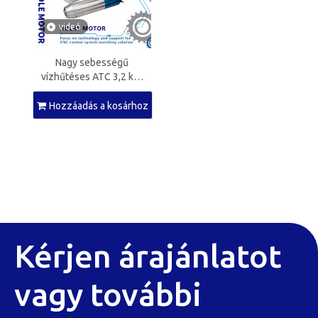
videó
Nagy sebességű
vízhűtéses ATC 3,2 kW
orsómotor ISO30 CNC orsó
CNC útválasztóhoz
Hozzáadás a kosárhoz
Kérjen árajánlatot
vagy további