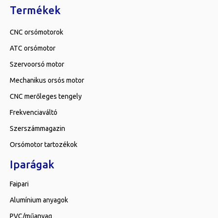
Termékek
CNC orsómotorok
ATC orsómotor
Szervoorsó motor
Mechanikus orsós motor
CNC merőleges tengely
Frekvenciaváltó
Szerszámmagazin
Orsómotor tartozékok
Iparágak
Faipari
Alumínium anyagok
PVC/műanyag