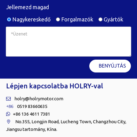
Jellemezd magad
Nagykereskedő
Forgalmazók
Gyártók
BENYÚJTÁS
Lépjen kapcsolatba HOLRY-val
holry@holrymotor.com

0519 83660635
+86
+86 136 4611 7381

No.355, Longjin Road, Lucheng Town, Changzhou City,

Jiangsu tartomány, Kína.