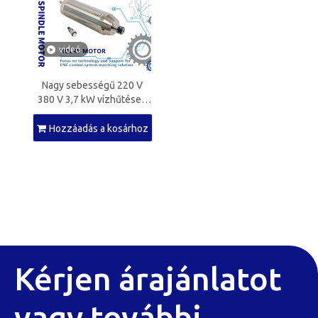
videó
Nagy sebességű 220 V
380 V 3,7 kW vízhűtéses
orsómotor ER20 CNC
maráshoz
Hozzáadás a kosárhoz
Kérjen árajánlatot
vagy további