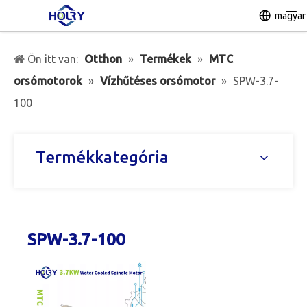
magyar
Ön itt van:
Otthon
»
Termékek
»
MTC
orsómotorok
»
Vízhűtéses orsómotor
»
SPW-3.7-
100
Termékkategória
SPW-3.7-100