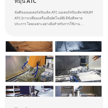
หมุน ATC
ข้อดีของมอเตอร์สปินเดิล ATC มอเตอร์สปินเดิล HOLRY
ATC (การเปลี่ยนเครื่องมืออัตโนมัติ) มีข้อดีหลาย
ประการ โดยเฉพาะอย่างยิ่งสำหรับการใช้งาน
เครื่องจักร CNC (Computer Numerical Control) คุณ
ประโยชน์หลักๆ มีดังนี้ 1. มอเตอร์สปินเดิล ATC ที่ให้
ผลผลิตเพิ่มขึ้นช่วยให้สามารถเปลี่ยนเครื่องมือได้โดย
อัตโนมัติ โดยไม่จำเป็นต้องดำเนินการด้วยตนเอง ซึ่ง
ช่วยลดเวลาหยุดทำงานและเพิ่มประสิทธิภาพการตัด
เฉือนได้อย่างมาก 2. ความแม่นยำและความสม่ำเสมอ
มอเตอร์เหล่านี้รับประกันความแม่นยำสูงและความ
สามารถในการทำซ้ำในการเปลี่ยนเครื่องมือ ลดข้อผิด
พลาดของมนุษย์ และปรับปรุงความแม่นยำโดยรวมของ
การตัดเฉือน 3. กระบวนการตัดเฉือนเร็วขึ้น ด้วยการ
สลับเครื่องมืออย่างรวดเร็ว ความเร็วตัดและ
ประสิทธิภาพดีขึ้น นำไปสู่วงจรการผลิตที่รวดเร็วขึ้น
และขั้นตอนการทำงานที่เหมาะสมที่สุด