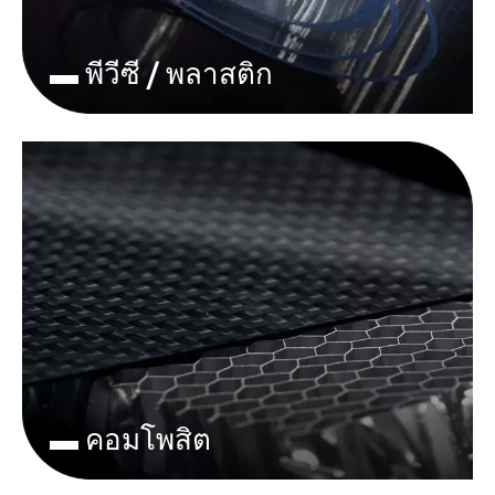
▬ พีวีซี / พลาสติก
▬ คอมโพสิต