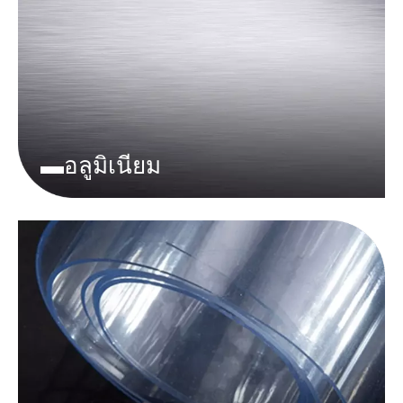
▬อลูมิเนียม