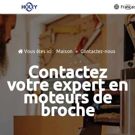
Françai
Vous êtes ici :
Maison
»
Contactez-nous
Contactez
votre expert en
moteurs de
broche