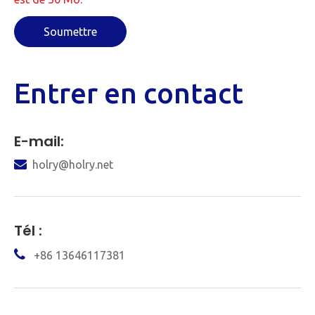
Soumettre
Entrer en contact
E-mail:

holry@holry.net
Tél :

+86 13646117381