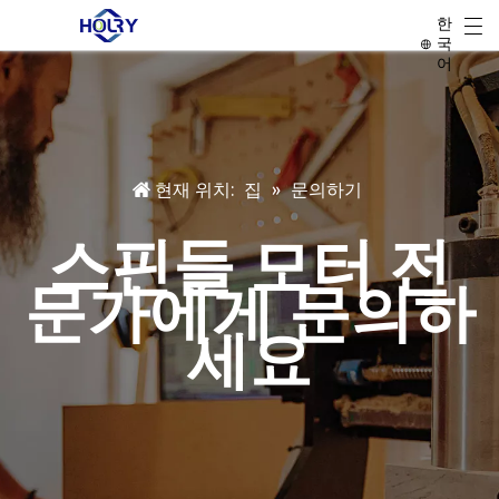
한
국
어
현재 위치:
집
»
문의하기
스핀들 모터 전
문가에게 문의하
세요