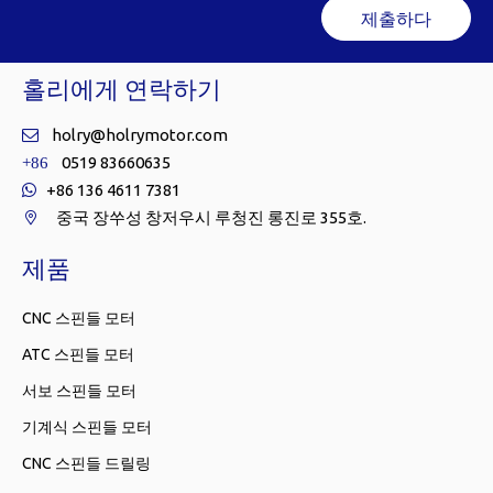
제출하다
홀리에게 연락하기
holry@holrymotor.com

0519 83660635
+86
+86 136 4611 7381

중국 장쑤성 창저우시 루청진 롱진로 355호.

제품
CNC 스핀들 모터
ATC 스핀들 모터
서보 스핀들 모터
기계식 스핀들 모터
CNC 스핀들 드릴링