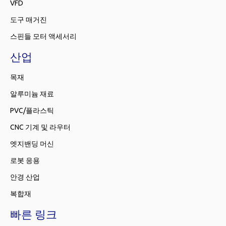
VFD
도구 매거진
스핀들 모터 액세서리
산업
목재
알루미늄 재료
PVC/플라스틱
CNC 기계 및 라우터
엣지밴딩 머신
로봇 응용
안경 산업
복합재
빠른 링크