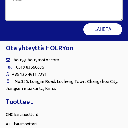
LÄHETÄ
Ota yhteyttä HOLRYon
holry@holrymotor.com

0519 83660635
+86
+86 136 4611 7381

No.355, Longjin Road, Lucheng Town, Changzhou City,

Jiangsun maakunta, Kiina.
Tuotteet
CNC karamoottorit
ATC karamoottori