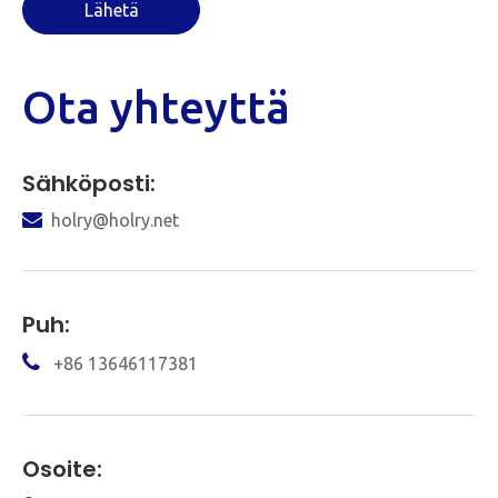
Lähetä
Ota yhteyttä
Sähköposti:

holry@holry.net
Puh:

+86 13646117381
Osoite: