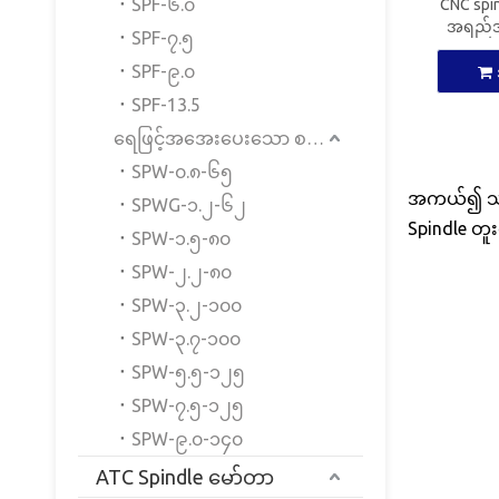
SPF-၆.၀
CNC spi
အရည်အသ
SPF-၇.၅
SPF-၉.၀
SPF-13.5
ရေဖြင့်အအေးပေးသော စပင်းဒဲလ်မော်တာ
SPW-၀.၈-၆၅
အကယ်၍ သင်သ
SPWG-၁.၂-၆၂
Spindle တူးဖ
SPW-၁.၅-၈၀
SPW-၂.၂-၈၀
SPW-၃.၂-၁၀၀
SPW-၃.၇-၁၀၀
SPW-၅.၅-၁၂၅
SPW-၇.၅-၁၂၅
SPW-၉.၀-၁၄၀
ATC Spindle မော်တာ