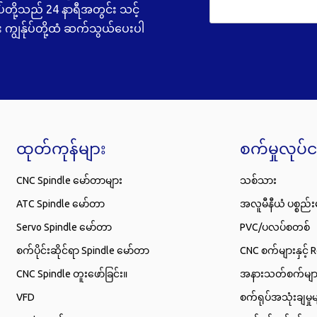
ပ်တို့သည် 24 နာရီအတွင်း သင့်
း ကျွန်ုပ်တို့ထံ ဆက်သွယ်ပေးပါ
ထုတ်ကုန်များ
စက်မှုလုပ်င
CNC Spindle မော်တာများ
သစ်သား
ATC Spindle မော်တာ
အလူမီနီယံ ပစ္စည်း
Servo Spindle မော်တာ
PVC/ပလပ်စတစ်
စက်ပိုင်းဆိုင်ရာ Spindle မော်တာ
CNC စက်များနှင့် 
CNC Spindle တူးဖော်ခြင်း။
အနားသတ်စက်မျာ
VFD
စက်ရုပ်အသုံးချမှုမ