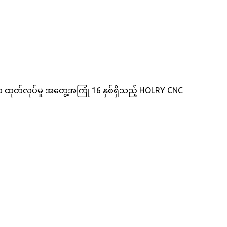
ုတ်လုပ်မှု အတွေ့အကြုံ 16 နှစ်ရှိသည့် HOLRY CNC