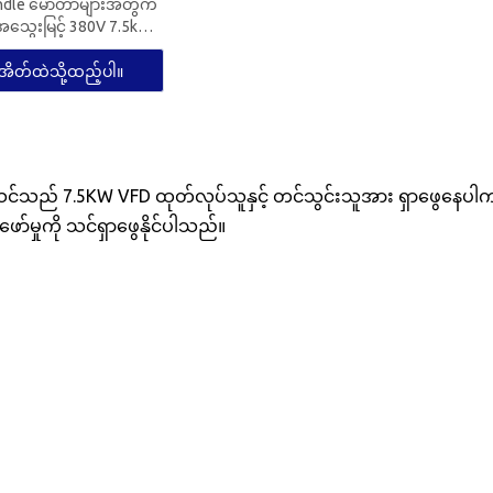
ndle မော်တာများအတွက်
ွေးမြင့် 380V 7.5kW
အင်ဗာတာ
အိတ်ထဲသို့ထည့်ပါ။
ည် 7.5KW VFD ထုတ်လုပ်သူနှင့် တင်သွင်းသူအား ရှာဖွေနေပါက ထ
ော်မှုကို သင်ရှာဖွေနိုင်ပါသည်။