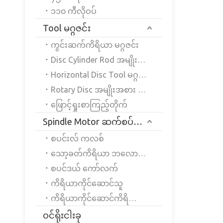
၁၁၀ ကီလိုဝပ်
Tool မဂ္ဂဇင်း
ကွင်းဆက်ကိရိယာ မဂ္ဂဇင်း
Disc Cylinder Rod အမျိုးအစား Servo Tool မဂ္ဂဇင်း
Horizontal Disc Tool မဂ္ဂဇင်း
Rotary Disc အမျိုးအစား Servo Tool မဂ္ဂဇင်း
ဖြောင့်ရှုးစာကြည့်တိုက်
Spindle Motor ဆက်စပ်ပစ္စည်းများ
စပင်းလ် ကလစ်
သော့ခတ်ကိရိယာ ဘလောက်စ်ထိုင်ခုံ
စပင်ဒယ် ကော်လက်
ကိရိယာကိုင်ဆောင်သူ
ကိရိယာကိုင်ဆောင်ကိရိယာ ညှပ်
ဝင်ရိုးငါးခု