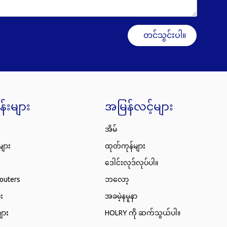
တင်သွင်းပါ။
န်းများ
အမြန်လင့်များ
အိမ်
များ
ထုတ်ကုန်များ
ဒေါင်းလုဒ်လုပ်ပါ။
Routers
ဘလော့
း
အခမဲ့နမူနာ
ျား
HOLRY ကို ဆက်သွယ်ပါ။