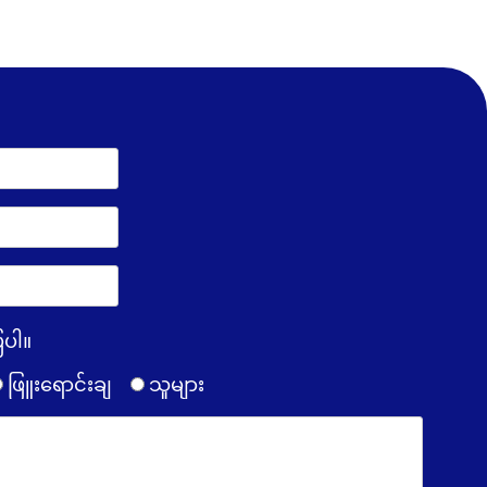
ြပါ။
ဖြူးရောင်းချ
သူများ