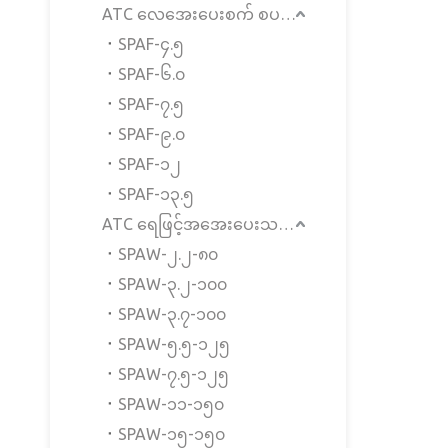
ATC လေအေးပေးစက် စပင်ဒယ်လ် မော်တာ
SPAF-၄.၅
SPAF-၆.၀
SPAF-၇.၅
SPAF-၉.၀
SPAF-၁၂
SPAF-၁၃.၅
ATC ရေဖြင့်အအေးပေးသည့် စပင်းဒဲလ်မော်တာ
SPAW-၂.၂-၈၀
SPAW-၃.၂-၁၀၀
SPAW-၃.၇-၁၀၀
SPAW-၅.၅-၁၂၅
SPAW-၇.၅-၁၂၅
SPAW-၁၁-၁၅၀
SPAW-၁၅-၁၅၀