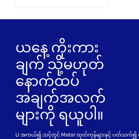
ယနေ့ ကိုးကား
ချက် သို့မဟုတ်
နောက်ထပ်
အချက်အလက်
များကို ရယူပါ။
LI အကယ်၍ သင့်တွင် Motor ထုတ်ကုန်များနှင့် ပတ်သက်၍ မေး