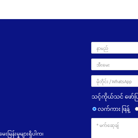
သင့်ကိုယ်သင် ဖော်ပ
လက်ကား ဖြန့်
မြန်းမှုများရှိပါက၊