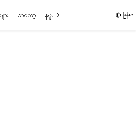
များ
ဘလော့
နမူနာရယူပါ။
ကြှနျုပျတို့ကိုဆကျသ
မြန်မာ