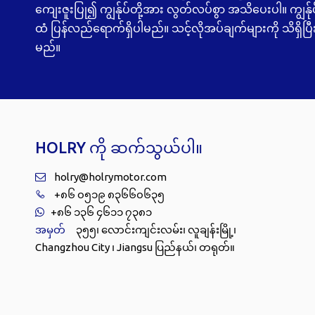
ကျေးဇူးပြု၍ ကျွန်ုပ်တို့အား လွတ်လပ်စွာ အသိပေးပါ။ ကျွန်ု
ထံ ပြန်လည်ရောက်ရှိပါမည်။ သင့်လိုအပ်ချက်များကို သိရှိပြီ
မည်။
HOLRY ကို ဆက်သွယ်ပါ။
holry@holrymotor.com

+၈၆ ၀၅၁၉ ၈၃၆၆၀၆၃၅

+၈၆ ၁၃၆ ၄၆၁၁ ၇၃၈၁

၃၅၅၊ လောင်းကျင်းလမ်း၊ လူချန်းမြို့၊
အမှတ်
Changzhou City ၊ Jiangsu ပြည်နယ်၊ တရုတ်။