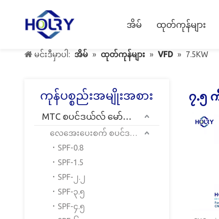
အိမ်
ထုတ်ကုန်များ
မင်းဒီမှာပါ:
အိမ်
»
ထုတ်ကုန်များ
»
VFD
»
7.5KW
ကုန်ပစ္စည်းအမျိုးအစား
၇.၅ က
MTC စပင်ဒယ်လ် မော်တာများ
လေအေးပေးစက် စပင်ဒယ်လ် မော်တာ
SPF-0.8
SPF-1.5
SPF-၂.၂
SPF-၃.၅
SPF-၄.၅