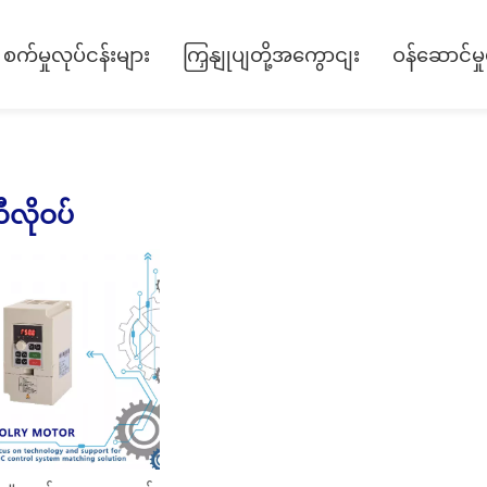
စက်မှုလုပ်ငန်းများ
ကြှနျုပျတို့အကွောငျး
ဝန်ဆောင်မှု
ီလိုဝပ်