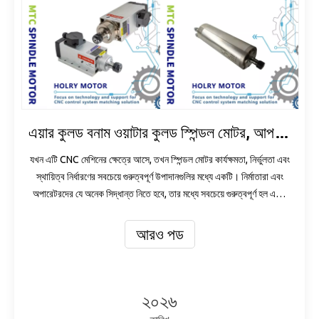
এয়ার কুলড বনাম ওয়াটার কুলড স্পিন্ডল মোটর, আপনার সিএনসি মেশিনের জন্য কোনটি সঠিক?
যখন এটি CNC মেশিনের ক্ষেত্রে আসে, তখন স্পিন্ডল মোটর কার্যক্ষমতা, নির্ভুলতা এবং
স্থায়িত্ব নির্ধারণের সবচেয়ে গুরুত্বপূর্ণ উপাদানগুলির মধ্যে একটি। নির্মাতারা এবং
অপারেটরদের যে অনেক সিদ্ধান্ত নিতে হবে, তার মধ্যে সবচেয়ে গুরুত্বপূর্ণ হল এয়ার
কুলড এবং ওয়াটার কুলড স্পিন্ডেল মোটরগুলির মধ্যে নির্বাচন করা।
আরও পড
২০২৬