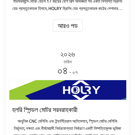
পারফরম্যান্স বোরিং হেডস 17 বছরের বেশি শিল্প অভিজ্ঞতা সহ একটি বিশ্বস্ত ড্রিলিং
হেড প্রস্তুতকারক হিসাবে, HOLRY ড্রিলিং হেড প্রস্তুতকারক কাঠের পেশাদারদের
জন্য শীর্ষ স্তরের সমাধান সরবরাহ করার জন্য নিবেদিত। আমাদের প্রিমিয়াম মাল্টি
স্পিন্ডেল ড্রিলিং হেড বিশেষভাবে কাঠের সিএনসি মেশিনিং সেন্টারে উত্পাদনশীলতা
আরও পড
বাড়ানোর জন্য তৈরি করা হয়েছে, প্রত্যেক কাঠের কর্মী যারা তাদের দৈনন্দিন
ক্রিয়াকলাপে নির্ভুলতা, দক্ষতা এবং নির্ভরযোগ্যতা খোঁজে তাদের মূল চাহিদাগুলিকে
সম্বোধন করে। এই উচ্চ-পারফরম্যান্স বোরিং হেডগুলি উন্নত বৈশিষ্ট্যগুলির সাথে
সজ্জিত যা সুনির্দিষ্ট ড্রিলিং এবং বিরক্তিকর ক্রিয়াকলাপগুলির জন্য তাদের আদর্শ করে
২০২৬
তোলে, বহুমুখীতা এবং দীর্ঘমেয়াদী নির্ভরযোগ্যতা উভয়ই প্রদান করে—কাঠকর্মীরা
তারিখ
তাদের ওয়ার্কশপ বা শিল্প সুবিধাগুলির জন্য সরঞ্জাম নির্বাচন করার সময় অগ্রাধিকার
০৪
- ০৭
দেয়।
হলরি স্পিন্ডল মোটর সরবরাহকারী
আধুনিক CNC মেশিনিং এবং ইন্ডাস্ট্রিয়াল অটোমেশনে, স্পিন্ডল মোটর মেশিনিং
নির্ভুলতা, দক্ষতা এবং দীর্ঘমেয়াদী নির্ভরযোগ্যতা নির্ধারণে একটি নিষ্পত্তিমূলক ভূমিকা