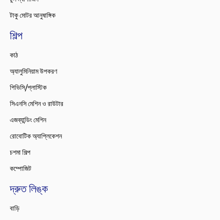
টাকু মোটর আনুষাঙ্গিক
শিল্প
কাঠ
অ্যালুমিনিয়াম উপকরণ
পিভিসি/প্লাস্টিক
সিএনসি মেশিন ও রাউটার
এজব্যান্ডিং মেশিন
রোবোটিক অ্যাপ্লিকেশন
চশমা শিল্প
কম্পোজিট
দ্রুত লিঙ্ক
বাড়ি