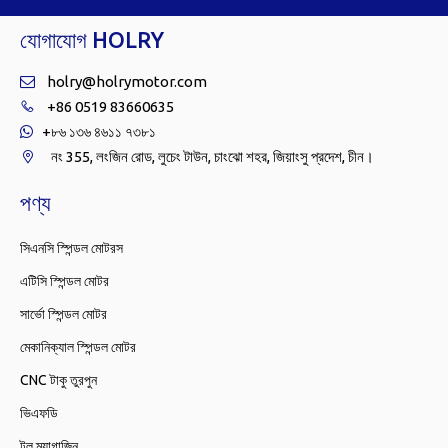
যোগাযোগ HOLRY
holry@holrymotor.com

+86 0519 83660635

+৮৬ ১৩৬ ৪৬১১ ৭৩৮১

নং 355, লংজিন রোড, লুচেং টাউন, চাংঝো শহর, জিয়াংসু প্রদেশ, চীন।

পণ্য
সিএনসি স্পিন্ডল মোটরস
এটিসি স্পিন্ডল মোটর
সার্ভো স্পিন্ডল মোটর
মেকানিক্যাল স্পিন্ডল মোটর
CNC টাকু তুরপুন
ভিএফডি
টুল ম্যাগাজিন