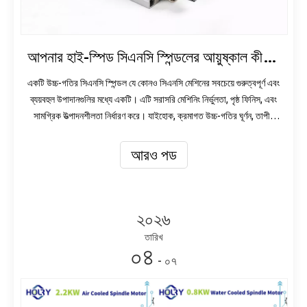
আপনার হাই-স্পিড সিএনসি স্পিন্ডলের আয়ুষ্কাল কীভাবে বাড়ানো যায়
একটি উচ্চ-গতির সিএনসি স্পিন্ডল যে কোনও সিএনসি মেশিনের সবচেয়ে গুরুত্বপূর্ণ এবং
ব্যয়বহুল উপাদানগুলির মধ্যে একটি। এটি সরাসরি মেশিনিং নির্ভুলতা, পৃষ্ঠ ফিনিস, এবং
সামগ্রিক উত্পাদনশীলতা নির্ধারণ করে। যাইহোক, ক্রমাগত উচ্চ-গতির ঘূর্ণন, তাপীয়
চাপ এবং যান্ত্রিক লোডের কারণে, টাকু সিস্টেমগুলিও অত্যন্ত
আরও পড
২০২৬
তারিখ
০৪
- ০৭