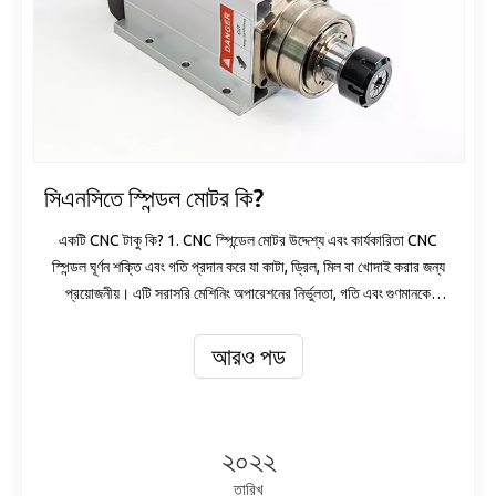
সিএনসিতে স্পিন্ডল মোটর কি?
একটি CNC টাকু কি? 1. CNC স্পিন্ডেল মোটর উদ্দেশ্য এবং কার্যকারিতা CNC
স্পিন্ডল ঘূর্ণন শক্তি এবং গতি প্রদান করে যা কাটা, ড্রিল, মিল বা খোদাই করার জন্য
প্রয়োজনীয়। এটি সরাসরি মেশিনিং অপারেশনের নির্ভুলতা, গতি এবং গুণমানকে
প্রভাবিত করে। স্পিন্ডলগুলি সাধারণত একটি টুল ধারক বা চক দিয়ে সজ্জিত থাকে যাতে
অপারেশনের সময় কাটার সরঞ্জামটি নিরাপদ থাকে।
আরও পড
২০২২
তারিখ