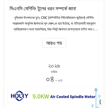
সিএনসি মেশিনিং টুলের ধরন সম্পর্কে জানা
বুদ্ধিমান উৎপাদনের যুগে, CNC (কম্পিউটার নিউমেরিক্যাল কন্ট্রোল) মেশিনিং
সরঞ্জামগুলি আধুনিক উত্পাদনের মূল মেরুদণ্ড হয়ে উঠেছে, যা ঐতিহ্যবাহী ম্যানুয়াল
প্রক্রিয়াকরণ থেকে স্বয়ংক্রিয়, উচ্চ-নির্ভুল উত্পাদনে রূপান্তরকে চালিত করে।
স্বয়ংচালিত যন্ত্রাংশ এবং মহাকাশ উপাদান থেকে এল
আরও পড
২০২৬
তারিখ
০৪
- ০৩