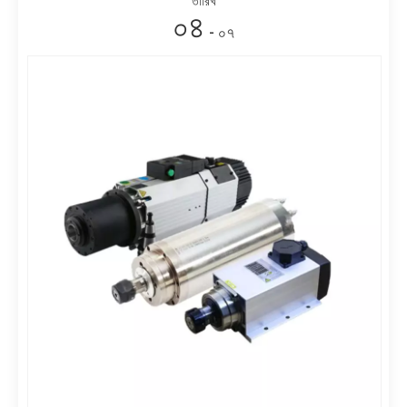
তারিখ
০৪
- ০৭