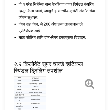
पी 4 ग्रेड सिरेमिक बॉल बेअरिंगचा वापर स्पिंडल बेअरिंग
म्हणून केला जातो, ज्यामुळे हाय-स्पीड क्रांती अंतर्गत सेवा
जीवन सुधारते.
वंगण सह वंगण, जे 200 अंश उच्च तापमानासाठी
प्रतिरोधक आहे.
घट्ट सीलिंग आणि दोन-लेयर डस्टप्रूफ डिझाइन.
२.२ किलोवॅट सुपर चार्ज्ड व्हर्टिकल
स्पिंडल ड्रिलिंग तपशील
मॉडेल
SPZ-A5+4
पॉवर
२.२ किलोवॅट
व्होल्टेज
२२० व्होल्ट/३८० व्होल्ट
चालू
७.४/५.३अ
वारंवारता
५०/६० हर्ट्झ
मोटरचा वेग
२८००/३४०० आरपीएम
अनुलंब ड्रिल गती
४५०० आरपीएम
आडव्या डिस्चार्जचा
४५०० आरपीएम
वेग
ब्लेड गती
४५०० आरपीएम
अनुलंब ड्रिल
60 मिमी
स्ट्रोक