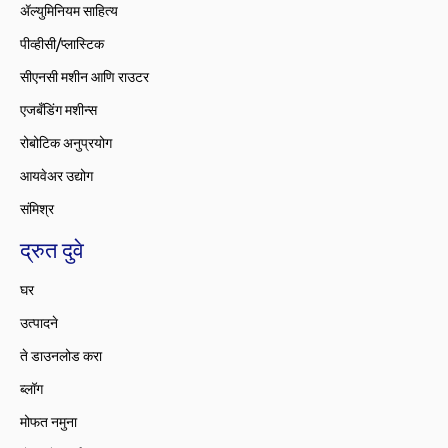
ॲल्युमिनियम साहित्य
पीव्हीसी/प्लास्टिक
सीएनसी मशीन आणि राउटर
एजबँडिंग मशीन्स
रोबोटिक अनुप्रयोग
आयवेअर उद्योग
संमिश्र
द्रुत दुवे
घर
उत्पादने
ते डाउनलोड करा
ब्लॉग
मोफत नमुना