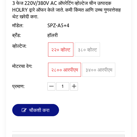
3 फेज 220V/380V AC ऑपरेटिंग व्होल्टेज चीन उत्पादक
HOLRY द्वारे ऑफर केले जाते. कमी किंमत आणि उच्च गुणवत्तेसह
थेट खरेदी करा.
मॉडेल:
SPZ-A5+4
ब्रँड:
हॉलरी
व्होल्टेज:
२२० व्होल्ट
३८० व्होल्ट
मोटरचा वेग:
२८०० आरपीएम
३४०० आरपीएम
प्रमाण:
चौकशी करा