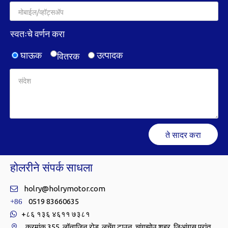
स्वतःचे वर्णन करा
घाऊक
उत्पादक
वितरक
ते सादर करा
होलरीने संपर्क साधला
holry@holrymotor.com

0519 83660635
+86
+८६ १३६ ४६११ ७३८१

क्रमांक 355, लॉन्गजिन रोड, लुचेंग टाउन, चांगझोउ शहर, जिआंगसू प्रांत,
